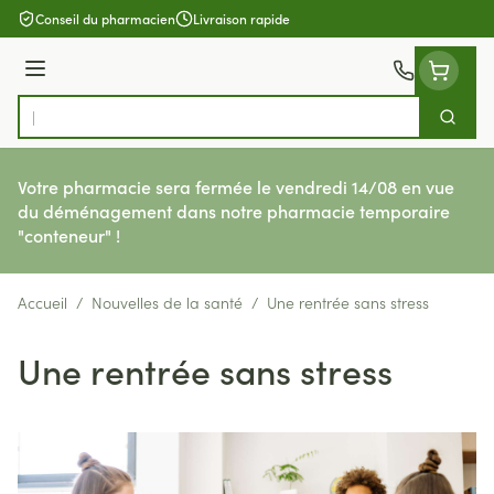
Aller au contenu
Conseil du pharmacien
Livraison rapide
Menu
Cherch
Rechercher
Votre pharmacie sera fermée le vendredi 14/08 en vue
du déménagement dans notre pharmacie temporaire
"conteneur" !
Accueil
/
Nouvelles de la santé
/
Une rentrée sans stress
Une rentrée sans stress