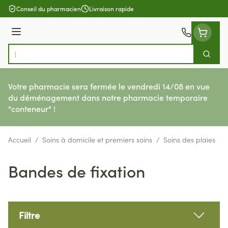
Aller au contenu
Conseil du pharmacien
Livraison rapide
Menu
Cherch
Rechercher
Votre pharmacie sera fermée le vendredi 14/08 en vue
du déménagement dans notre pharmacie temporaire
"conteneur" !
Accueil
/
Soins à domicile et premiers soins
/
Soins des plaies
/
Bandes de fixation
Filtre