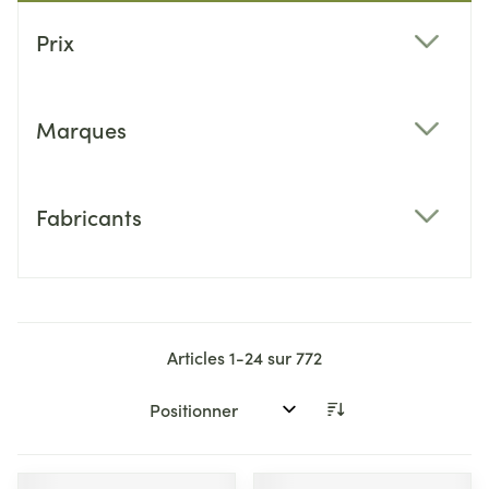
Passer à la liste des produits
Prix
filter
Marques
filter
Fabricants
filter
Articles
1
-
24
sur
772
Trier par: