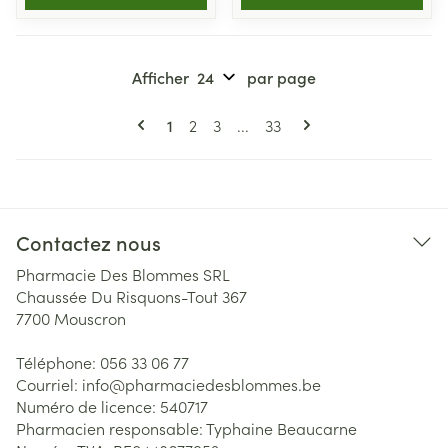
Afficher
par page
Pages
Vous lisez actuellement la page
Page
Page
Page
1
2
3
...
33
Contactez nous
Pharmacie Des Blommes SRL
Chaussée Du Risquons-Tout 367
7700
Mouscron
Téléphone:
056 33 06 77
Courriel:
info@
pharmaciedesblommes.be
Numéro de licence:
540717
Pharmacien responsable:
Typhaine Beaucarne