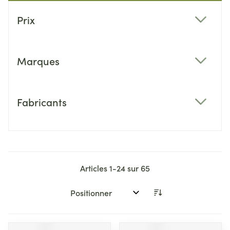
Passer à la liste des produits
Prix
filter
Marques
filter
Fabricants
filter
Articles
1
-
24
sur
65
Trier par: