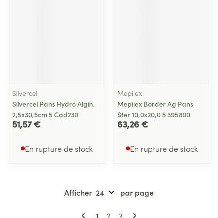
Silvercel
Mepilex
Silvercel Pans Hydro Algin.
Mepilex Border Ag Pans
2,5x30,5cm 5 Cad230
Ster 10,0x20,0 5 395800
51,57 €
63,26 €
En rupture de stock
En rupture de stock
Afficher
par page
Pages
Vous lisez actuellement la page
Page
Page
1
2
3