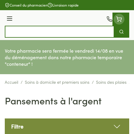
Aller au contenu
Conseil du pharmacien
Livraison rapide
Menu
Cherch
Rechercher
Votre pharmacie sera fermée le vendredi 14/08 en vue
du déménagement dans notre pharmacie temporaire
"conteneur" !
Accueil
/
Soins à domicile et premiers soins
/
Soins des plaies
/
Pansements à l'argent
Filtre