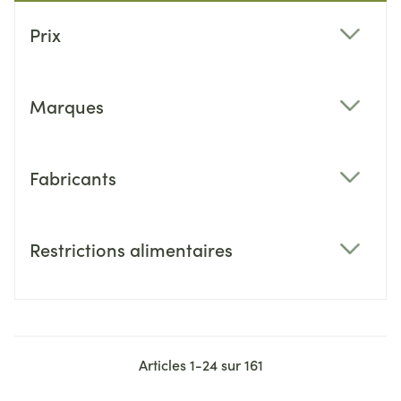
Passer à la liste des produits
Prix
filter
Marques
filter
Fabricants
filter
Restrictions alimentaires
filter
Articles
1
-
24
sur
161