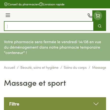
Aller au contenu
Conseil du pharmacien
Livraison rapide
Menu
Cherch
Rechercher
Votre pharmacie sera fermée le vendredi 14/08 en vue
du déménagement dans notre pharmacie temporaire
"conteneur" !
Accueil
/
Beauté, soins et hygiène
/
Soins du corps
/
Massage et
Massage et sport
Filtre