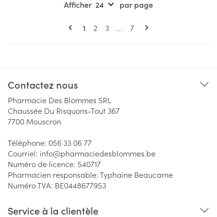
Afficher
par page
Pages
Vous lisez actuellement la page
Page
Page
Page
1
2
3
...
7
Contactez nous
Pharmacie Des Blommes SRL
Chaussée Du Risquons-Tout 367
7700
Mouscron
Téléphone:
056 33 06 77
Courriel:
info@
pharmaciedesblommes.be
Numéro de licence:
540717
Pharmacien responsable:
Typhaine Beaucarne
Numéro TVA:
BE0448677953
Service à la clientèle