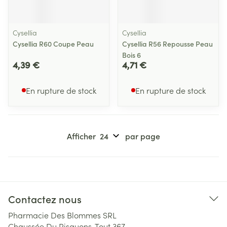
Cysellia
Cysellia
Cysellia R60 Coupe Peau
Cysellia R56 Repousse Peau
Bois 6
4,39 €
4,71 €
En rupture de stock
En rupture de stock
Afficher
par page
Contactez nous
Pharmacie Des Blommes SRL
Chaussée Du Risquons-Tout 367