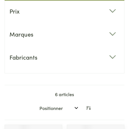
Passer à la liste des produits
Prix
filter
Marques
filter
Fabricants
filter
6
articles
Trier par: