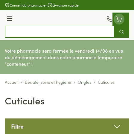
Aller au contenu
Conseil du pharmacien
Livraison rapide
Menu
Cherch
Rechercher
Votre pharmacie sera fermée le vendredi 14/08 en vue
du déménagement dans notre pharmacie temporaire
"conteneur" !
Accueil
/
Beauté, soins et hygiène
/
Ongles
/
Cuticules
Cuticules
Filtre