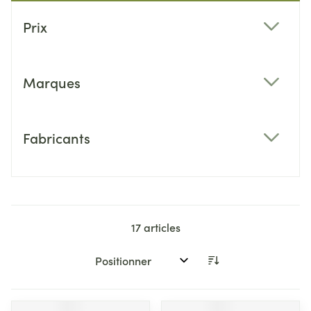
Passer à la liste des produits
Prix
filter
Marques
filter
Fabricants
filter
17
articles
Trier par: