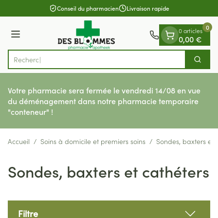
Diapositive 1 de 1
Aller au contenu
Conseil du pharmacien
Livraison rapide
0
0 articles
Menu
0,00 €
Cherch
Rechercher
Votre pharmacie sera fermée le vendredi 14/08 en vue
du déménagement dans notre pharmacie temporaire
"conteneur" !
Accueil
/
Soins à domicile et premiers soins
/
Sondes, baxters et 
Sondes, baxters et cathéters
Filtre