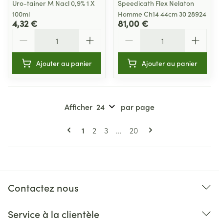
Uro-tainer M Nacl 0,9% 1 X
Speedicath Flex Nelaton
100ml
Homme Ch14 44cm 30 28924
4,32 €
81,00 €
Quantité
Quantité
Ajouter au panier
Ajouter au panier
Afficher
par page
Pages
Vous lisez actuellement la page
Page
Page
Page
1
2
3
...
20
Contactez nous
Service à la clientèle