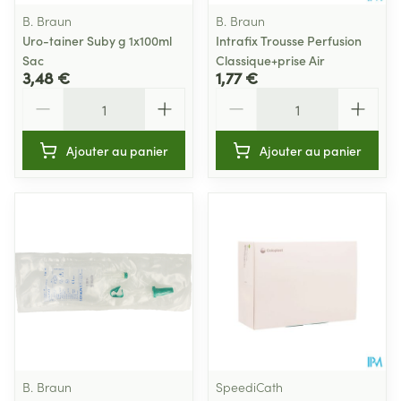
B. Braun
B. Braun
Uro-tainer Suby g 1x100ml
Intrafix Trousse Perfusion
Sac
Classique+prise Air
3,48 €
1,77 €
Quantité
Quantité
Ajouter au panier
Ajouter au panier
B. Braun
SpeediCath