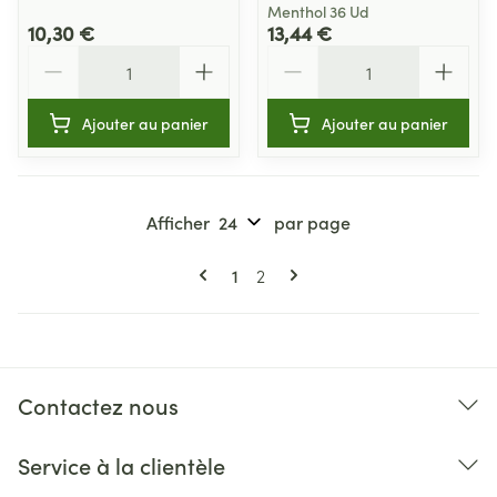
Menthol 36 Ud
10,30 €
13,44 €
Quantité
Quantité
Ajouter au panier
Ajouter au panier
Afficher
par page
Pages
Vous lisez actuellement la page
Page
1
2
Contactez nous
Service à la clientèle