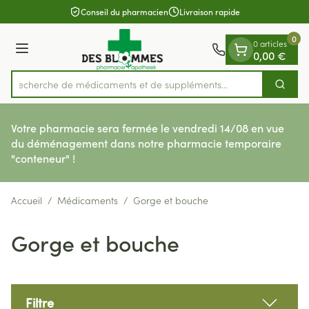
Diapositive 1 de 1
Aller au contenu
Conseil du pharmacien
Livraison rapide
0
0 articles
Menu
0,00 €
Recherche de médicaments et de sup
Cherch
Rechercher
Votre pharmacie sera fermée le vendredi 14/08 en vue
du déménagement dans notre pharmacie temporaire
"conteneur" !
Accueil
/
Médicaments
/
Gorge et bouche
Gorge et bouche
Filtre