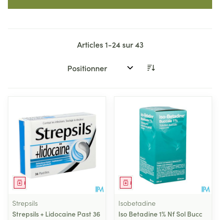
Articles
1
-
24
sur
43
Trier par:
Médicament
Médicament
Strepsils
Isobetadine
Strepsils + Lidocaine Past 36
Iso Betadine 1% Nf Sol Bucc