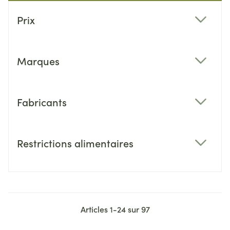
Passer à la liste des produits
Prix
filter
Marques
filter
Fabricants
filter
Restrictions alimentaires
filter
Articles
1
-
24
sur
97