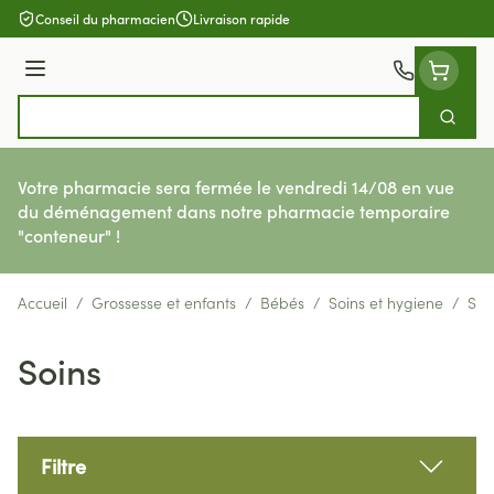
Aller au contenu
Conseil du pharmacien
Livraison rapide
Menu
Cherch
Rechercher
Votre pharmacie sera fermée le vendredi 14/08 en vue
du déménagement dans notre pharmacie temporaire
"conteneur" !
Accueil
/
Grossesse et enfants
/
Bébés
/
Soins et hygiene
/
Soi
Soins
Filtre