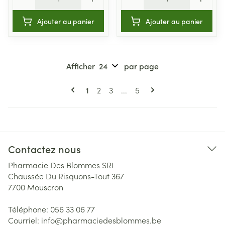
Ajouter au panier
Ajouter au panier
Afficher
par page
Pages
Vous lisez actuellement la page
Page
Page
Page
1
2
3
...
5
Contactez nous
Pharmacie Des Blommes SRL
Chaussée Du Risquons-Tout 367
7700
Mouscron
Téléphone:
056 33 06 77
Courriel:
info@
pharmaciedesblommes.be