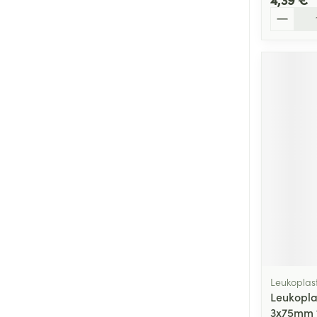
Quantité
Leukoplas
Leukopla
3x75mm 