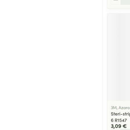
3M, Azaro
Steri-st
6 R1547
3,09 €