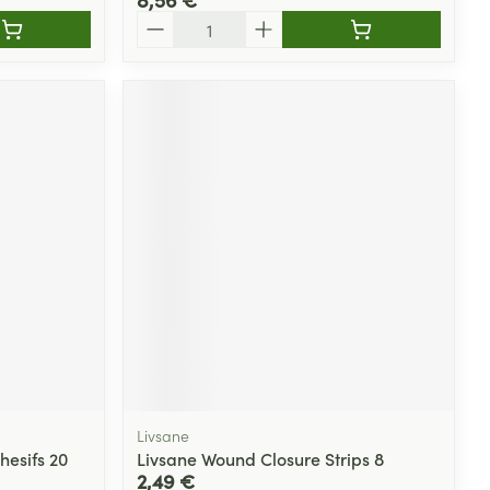
Quantité
Livsane
hesifs 20
Livsane Wound Closure Strips 8
2,49 €