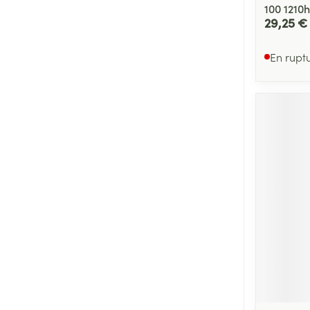
100 1210
29,25 €
En rupt