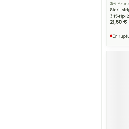
3M, Azaro
Steri-st
3 1541p12
21,50 €
En rupt