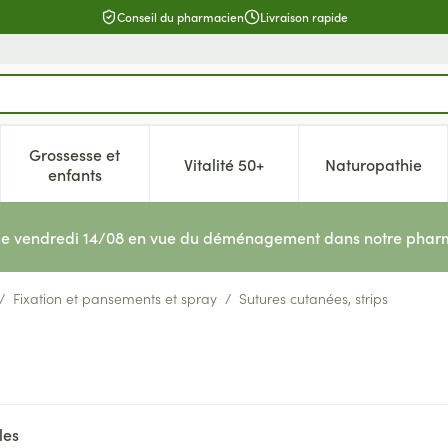
Conseil du pharmacien
Livraison rapide
Grossesse et
Vitalité 50+
Naturopathie
catégorie Beauté, soins et hygiène
e sous-menu pour la catégorie Régime, alimentation & vitamin
Afficher le sous-menu pour la catégorie Grossesse 
Afficher le sous-menu pour la c
Afficher l
enfants
le vendredi 14/08 en vue du déménagement dans notre pharm
/
Fixation et pansements et spray
/
Sutures cutanées, strips
les