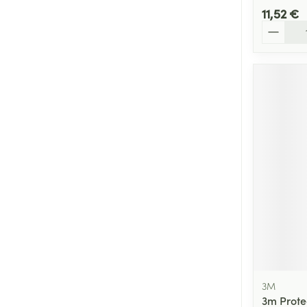
11,52 €
Quantité
3M
3m Prote