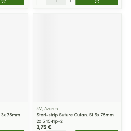
3M, Azaron
St 3x 75mm
Steri-strip Suture Cutan. St 6x 75mm
2x 5 1541p-2
3,75 €