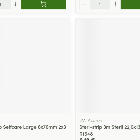
Quantité
3M, Azaron
p Selfcare Large 6x76mm 2x3
Steri-strip 3m Steril 22,0x
R1548
6,18 €