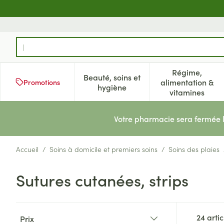
Aller au contenu
Rechercher
Régime,
Beauté, soins et
alimentation &
Promotions
Afficher le sous-menu pour la 
Afficher l
hygiène
vitamines
Votre pharmacie sera fermée 
Accueil
/
Soins à domicile et premiers soins
/
Soins des plaies
Sutures cutanées, strips
Passer à la liste des produits
24
artic
Prix