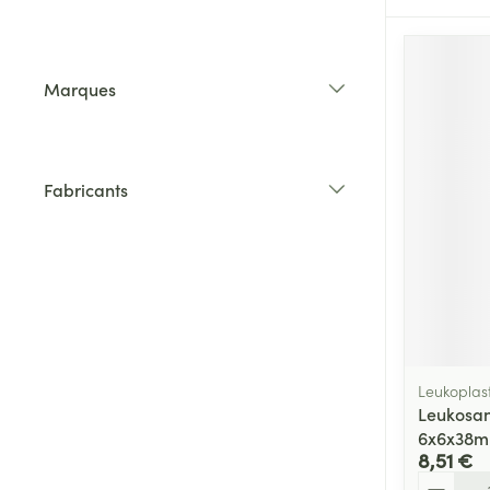
filter
Marques
filter
Fabricants
filter
Leukoplas
Leukosan
6x6x38m
8,51 €
Quantité