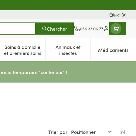
FR
Passer
Langues
Chercher
056 33 06 77
Menu client
Soins à domicile
Animaux et
Médicaments
es
et enfants
atégorie Vitalité 50+
e sous-menu pour la catégorie Naturopathie
Afficher le sous-menu pour la catégorie Soins à dom
Afficher le sous-menu pour la 
Afficher 
et premiers soins
insectes
acie temporaire "conteneur" !
Trier par: