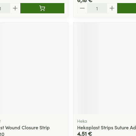
Quantité
t
Heka
st Wound Closure Strip
Hekaplast Strips Suture Ad
4,51 €
10