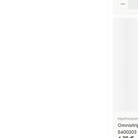
Quantité
Hartmann
Omnistri
5400203
4,39 €