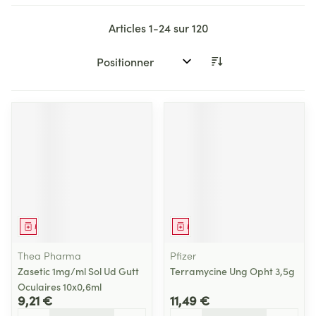
Articles
1
-
24
sur
120
Trier par:
Médicament
Médicament
Thea Pharma
Pfizer
Zasetic 1mg/ml Sol Ud Gutt
Terramycine Ung Opht 3,5g
Oculaires 10x0,6ml
9,21 €
11,49 €
Quantité
Quantité