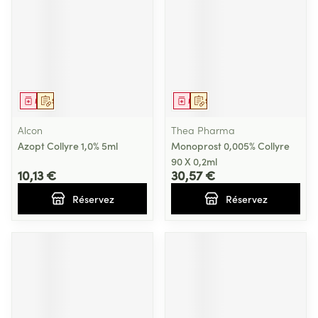
Médicament
Sur prescription
Médicament
Sur prescription
Alcon
Thea Pharma
Azopt Collyre 1,0% 5ml
Monoprost 0,005% Collyre
90 X 0,2ml
10,13 €
30,57 €
Réservez
Réservez