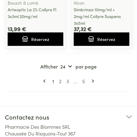
Bausch & Lomb
Alcon
Arteoptic La 2% Collyre Fl
Simbrinza 10mg/ml +
3x3ml 20mg/ml
2mg/ml Collyre Suspens
3x5ml
13,99 €
37,32 €
Réservez
Réservez
Afficher
par page
Pages
Vous lisez actuellement la page
Page
Page
Page
1
2
3
...
5
Contactez nous
Pharmacie Des Blommes SRL
Chaussée Du Risquons-Tout 367