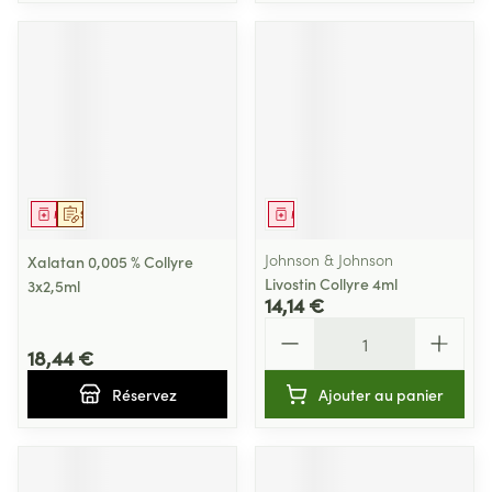
Médicament
Sur prescription
Médicament
Johnson & Johnson
Xalatan 0,005 % Collyre
Livostin Collyre 4ml
3x2,5ml
14,14 €
Quantité
18,44 €
Réservez
Ajouter au panier