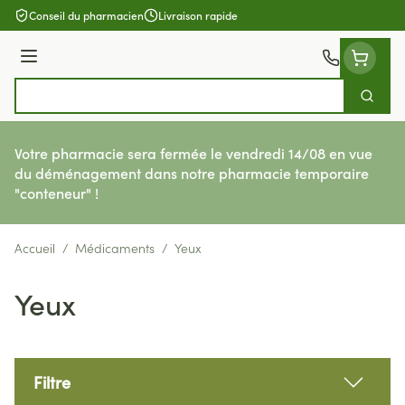
Aller au contenu
Conseil du pharmacien
Livraison rapide
Menu
Cherch
Rechercher
Votre pharmacie sera fermée le vendredi 14/08 en vue
du déménagement dans notre pharmacie temporaire
"conteneur" !
Accueil
/
Médicaments
/
Yeux
Yeux
Filtre