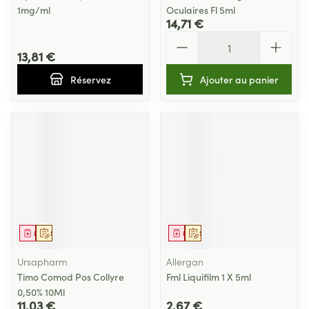
1mg/ml
Oculaires Fl 5ml
14,71 €
Quantité
13,81 €
Réservez
Ajouter au panier
Médicament
Sur prescription
Médicament
Sur prescription
Ursapharm
Allergan
Timo Comod Pos Collyre
Fml Liquifilm 1 X 5ml
0,50% 10Ml
11,03 €
2,67 €