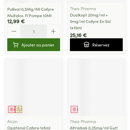
Thea Pharma
Pollival 0,5Mg/Ml Collyre
Dualkopt 20mg/ml +
Multidos. Fl Pompe 10Ml
12,99 €
5mg/ml Collyre En Sol
Quantité
1x10ml
25,16 €
Ajouter au panier
Réservez
Médicament
Sur prescription
Médicament
Alcon
Thea Pharma
Opatanol Collyre 1x5ml
Altriabak 0,25mg/ml Gutt