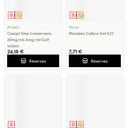
Médicament
Sur prescription
Médicament
Sur prescription
Arvato
Alcon
Cosopt Sine Conservans
Maxidex Collyre 5ml 0,1%
20mg/ml-5mg/ml Gutt
1x10ml
24,18 €
7,71 €
Réservez
Réservez
Médicament
Médicament
Sur prescription