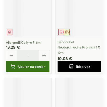
Médicament
Médicament
Sur prescription
Bepharbel
Allergodil Collyre Fl 6ml
13,29 €
Neobacitracine Pro Instil 1 X
Quantité
10ml
10,03 €
Ajouter au panier
Réservez