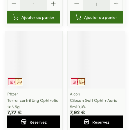
Ajouter au panier
Ajouter au panier
Médicament
Sur prescription
Médicament
Sur prescription
Pfizer
Alcon
Terra-cortril Ung Opht/otic
Ciloxan Gutt Opht + Auric
1x 3,5g
5ml 0,3%
7,77 €
7,92 €
Réservez
Réservez