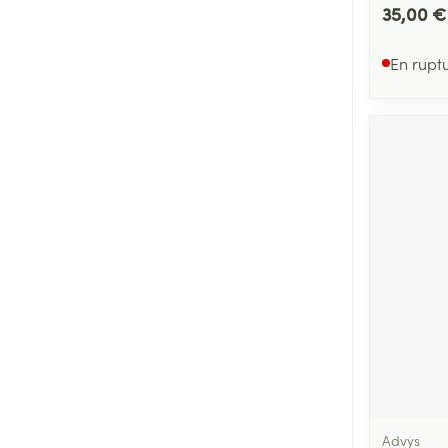
35,00 €
En rupt
Advys