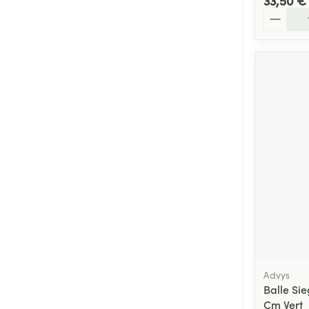
33,50 €
Quantité
Advys
Balle Si
Cm Vert