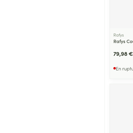
Rafys
Rafys Co
79,98 €
En rupt