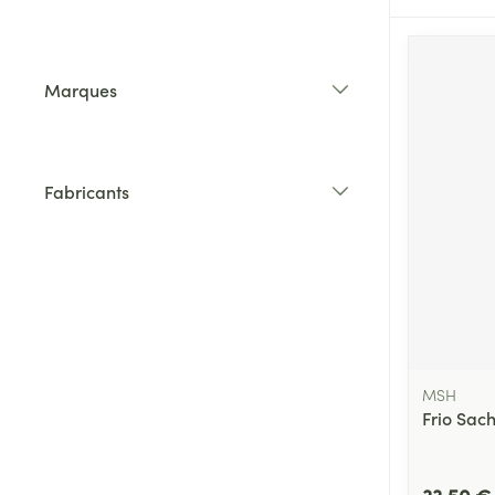
filter
Marques
filter
Fabricants
filter
MSH
Frio Sac