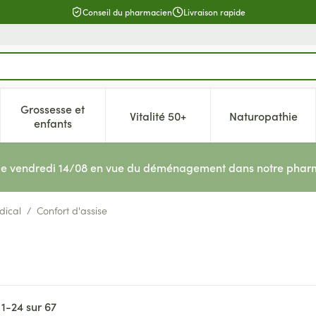
Conseil du pharmacien
Livraison rapide
Grossesse et
Vitalité 50+
Naturopathie
catégorie Beauté, soins et hygiène
e sous-menu pour la catégorie Régime, alimentation & vitamin
Afficher le sous-menu pour la catégorie Grossesse 
Afficher le sous-menu pour la c
Afficher l
enfants
le vendredi 14/08 en vue du déménagement dans notre pharm
dical
/
Confort d'assise
s
1
-
24
sur
67