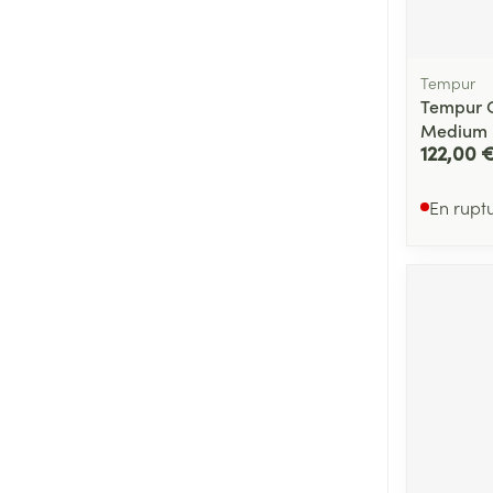
Tempur
Tempur O
Medium
122,00 
En rupt