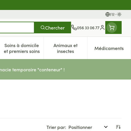
FR
Passer
Langues
Chercher
056 33 06 77
Menu client
Soins à domicile
Animaux et
Médicaments
es
et enfants
atégorie Vitalité 50+
e sous-menu pour la catégorie Naturopathie
Afficher le sous-menu pour la catégorie Soins à dom
Afficher le sous-menu pour la 
Afficher 
et premiers soins
insectes
acie temporaire "conteneur" !
Trier par: