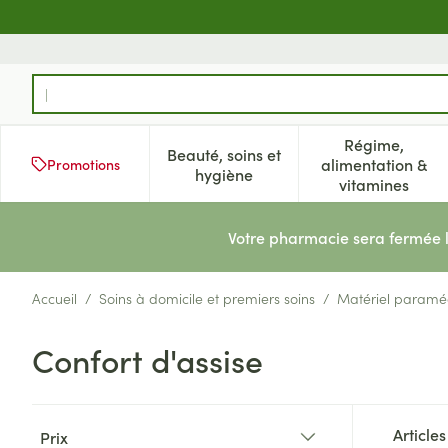
Aller au contenu
Rechercher
Régime,
Beauté, soins et
alimentation &
Promotions
Afficher le sous-menu pour la 
Afficher l
hygiène
vitamines
Votre pharmacie sera fermée 
Accueil
/
Soins à domicile et premiers soins
/
Matériel paramé
Confort d'assise
Passer à la liste des produits
Article
Prix