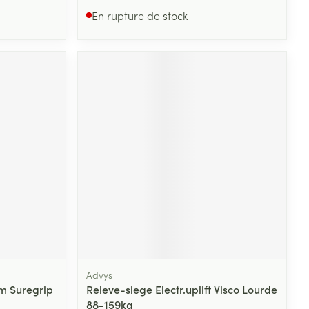
En rupture de stock
Advys
m Suregrip
Releve-siege Electr.uplift Visco Lourde
88-159kg