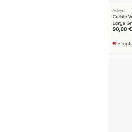
Advys
Curble Wi
Large Gr
90,00 
En rupt