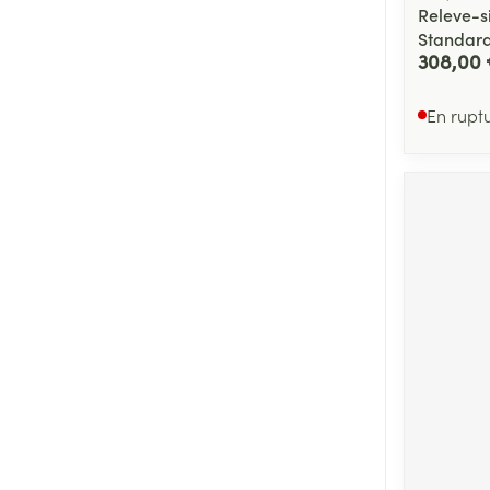
Releve-si
Standard
308,00
En rupt