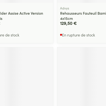
Advys
der Assise Active Version
Rehausseurs Fauteuil Ba
is
4x15cm
€
129,50 €
ure de stock
En rupture de stock