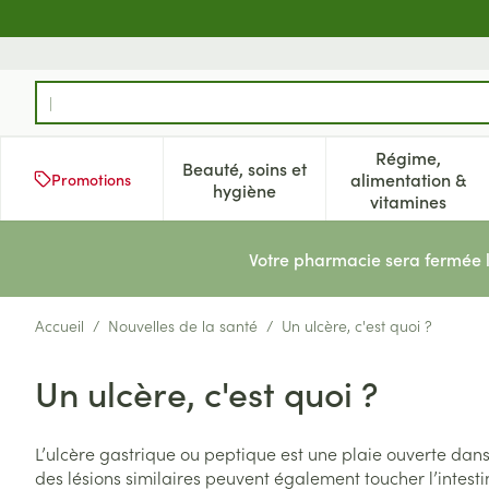
Aller au contenu
Rechercher
Régime,
Beauté, soins et
alimentation &
Promotions
Afficher le sous-menu pour la 
Afficher l
hygiène
vitamines
Votre pharmacie sera fermée 
Accueil
/
Nouvelles de la santé
/
Un ulcère, c'est quoi ?
Un ulcère, c'est quoi ?
L’ulcère gastrique ou peptique est une plaie ouverte dan
des lésions similaires peuvent également toucher l’intestin