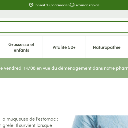
Conseil du pharmacien
Livraison rapide
Grossesse et
Vitalité 50+
Naturopathie
catégorie Beauté, soins et hygiène
e sous-menu pour la catégorie Régime, alimentation & vitamin
Afficher le sous-menu pour la catégorie Grossesse 
Afficher le sous-menu pour la c
Afficher l
enfants
le vendredi 14/08 en vue du déménagement dans notre pharm
s la muqueuse de l’estomac ;
 grêle. Il survient lorsque