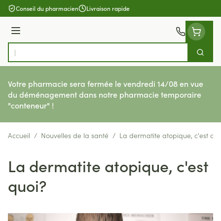
Aller au contenu
Conseil du pharmacien
Livraison rapide
Menu
Cherch
Rechercher
Votre pharmacie sera fermée le vendredi 14/08 en vue
du déménagement dans notre pharmacie temporaire
"conteneur" !
Accueil
/
Nouvelles de la santé
/
La dermatite atopique, c'est qu
La dermatite atopique, c'est
quoi?