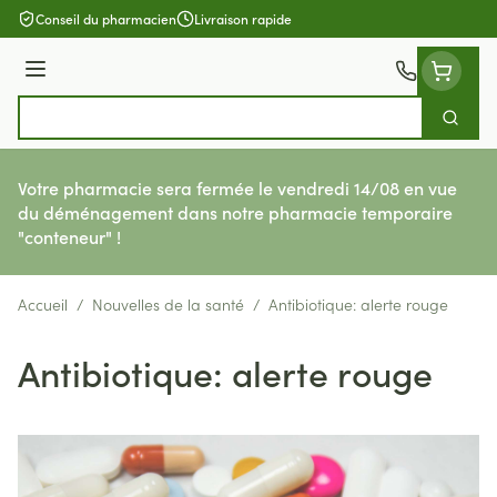
Aller au contenu
Conseil du pharmacien
Livraison rapide
Menu
Cherch
Rechercher
Votre pharmacie sera fermée le vendredi 14/08 en vue
du déménagement dans notre pharmacie temporaire
"conteneur" !
Accueil
/
Nouvelles de la santé
/
Antibiotique: alerte rouge
Antibiotique: alerte rouge