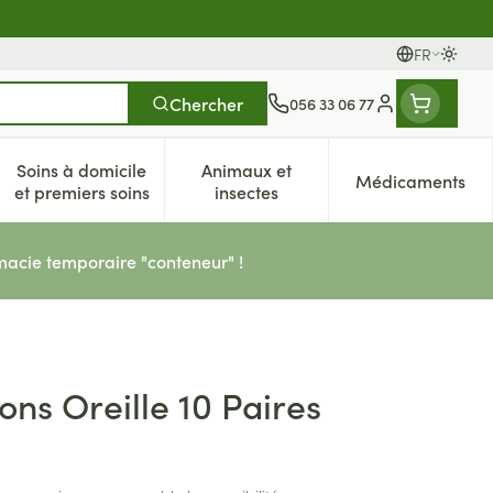
FR
Passer
Langues
Chercher
056 33 06 77
Menu client
Soins à domicile
Animaux et
Médicaments
es
et enfants
atégorie Vitalité 50+
e sous-menu pour la catégorie Naturopathie
Afficher le sous-menu pour la catégorie Soins à dom
Afficher le sous-menu pour la 
Afficher 
et premiers soins
insectes
acie temporaire "conteneur" !
ons Oreille 10 Paires