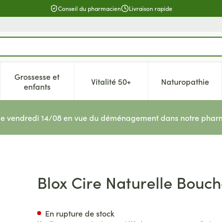
Conseil du pharmacien
Livraison rapide
Grossesse et
Vitalité 50+
Naturopathie
catégorie Beauté, soins et hygiène
e sous-menu pour la catégorie Régime, alimentation & vitamin
Afficher le sous-menu pour la catégorie Grossesse 
Afficher le sous-menu pour la c
Afficher l
enfants
le vendredi 14/08 en vue du déménagement dans notre pharm
 Oreille 10 Paires
Blox Cire Naturelle Bouch
En rupture de stock