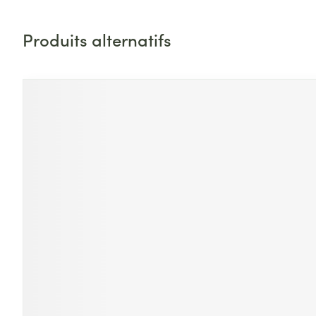
Produits alternatifs
Appuyez sur cette touche pour accéder à la navigat
Il est possible de naviguer entre les éléments du carrouse
Appuyer sur pour sauter le carrousel