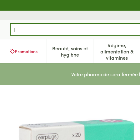
Aller au contenu
Rechercher
Régime,
Beauté, soins et
alimentation &
Promotions
Afficher le sous-menu pour la 
Afficher l
hygiène
vitamines
Votre pharmacie sera fermée 
Blox Cire Naturelle Bouchons