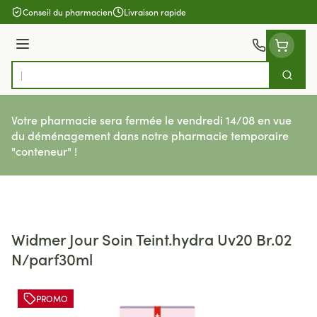
Aller au contenu
Conseil du pharmacien
Livraison rapide
Menu
Cherch
Rechercher
Votre pharmacie sera fermée le vendredi 14/08 en vue
du déménagement dans notre pharmacie temporaire
"conteneur" !
Widmer Jour Soin Teint.hydra Uv20 Br.02
N/parf30ml
PROMO