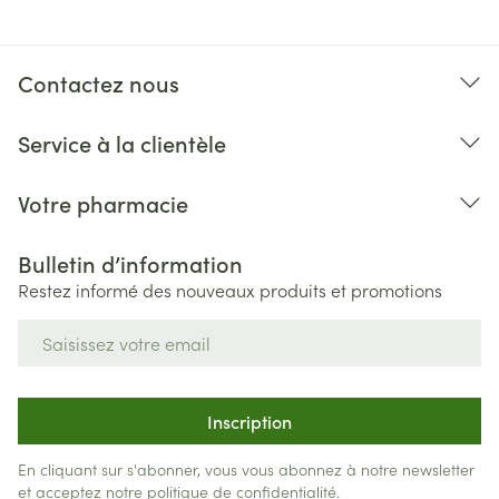
augmentation de la sudation, saignements du pénis,
présence de sang dans le sperme.
Contactez nous
Service à la clientèle
Votre pharmacie
Bulletin d’information
Restez informé des nouveaux produits et promotions
Adresse mail
des migraines, un gonflement du visage, des
réactions allergiques graves se manifestant par un
Inscription
gonflement du visage ou de la gorge, des rashs
cutanés importants, quelques troubles qui affectent
En cliquant sur s'abonner, vous vous abonnez à notre newsletter
le flux sanguin au niveau des yeux, des battements
et acceptez notre
politique de confidentialité
.
de cœur irréguliers, une angine de poitrine, et une