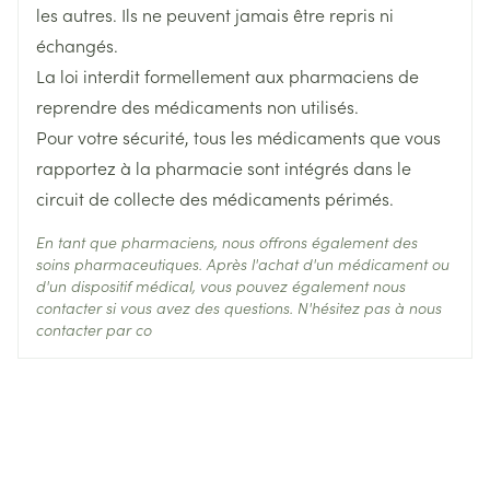
indigestions.
les autres. Ils ne peuvent jamais être repris ni
prenez du riociguat. Ce médicament est utilisé pour
échangés.
traiter l'hypertension artérielle pulmonaire (HTAP)
Température ambiante (15°C -
sensations de vertige, maux d'estomac, reflux
Préservation
(c'est-à-dire une pression sanguine élevée dans les
La loi interdit formellement aux pharmaciens de
25°C)
gastro-œsophagien, nausées (vomissements), vision
artères pulmonaires) et l'hypertension pulmonaire
reprendre des médicaments non utilisés.
thromboembolique chronique (HTPC) (c'est-à-dire
trouble, douleurs oculaires, difficulté à respirer,
Pour votre sécurité, tous les médicaments que vous
une pression sanguine élevée dans les artères
présence de sang dans les urines, érection
pulmonaires due à la présence de caillots sanguins
rapportez à la pharmacie sont intégrés dans le
prolongée, sensations de palpitations, battements
persistants).
circuit de collecte des médicaments périmés.
de cœur rapides, pression artérielle élevée, pression
artérielle basse, saignements de nez,
En tant que pharmaciens, nous offrons également des
soins pharmaceutiques. Après l'achat d'un médicament ou
bourdonnement des oreilles, gonflement des mains,
d'un dispositif médical, vous pouvez également nous
des pieds ou des chevilles et sensation de fatigue.
contacter si vous avez des questions. N'hésitez pas à nous
contacter par co
évanouissements, convulsions et pertes passagères
de la mémoire, gonflement des paupières, yeux
rouges, baisse ou perte soudaine de l'audition,
urticaire (traits rouges accompagnées de
démangeaisons, sur la surface de la peau),