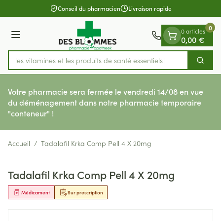
Diapositive 1 de 1
Aller au contenu
Conseil du pharmacien
Livraison rapide
0
0 articles
Menu
0,00 €
rez les vitamines et les produits de santé essentiels
Cherch
Rechercher
Votre pharmacie sera fermée le vendredi 14/08 en vue
du déménagement dans notre pharmacie temporaire
"conteneur" !
Accueil
/
Tadalafil Krka Comp Pell 4 X 20mg
Tadalafil Krka Comp Pell 4 X 20mg
Médicament
Sur prescription