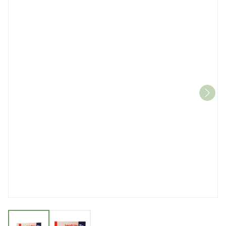
View larger image
View larger image