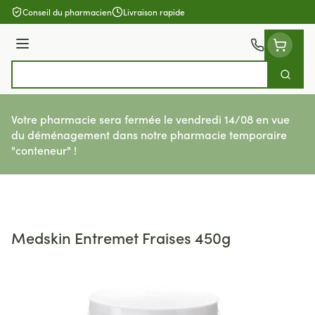
Aller au contenu
Conseil du pharmacien
Livraison rapide
Menu
Cherch
Rechercher
Votre pharmacie sera fermée le vendredi 14/08 en vue
du déménagement dans notre pharmacie temporaire
"conteneur" !
Medskin Entremet Fraises 450g