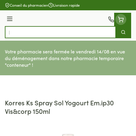
Aller au contenu
Conseil du pharmacien
Livraison rapide
Menu
Cherch
Rechercher
Votre pharmacie sera fermée le vendredi 14/08 en vue
du déménagement dans notre pharmacie temporaire
"conteneur" !
Korres Ks Spray Sol Yogourt Em.ip30
Vis&corp 150ml