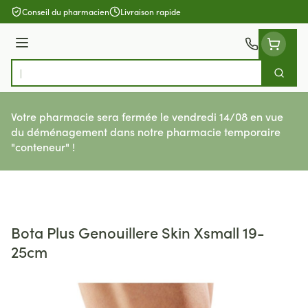
Aller au contenu
Conseil du pharmacien
Livraison rapide
Menu
Cherch
Rechercher
Votre pharmacie sera fermée le vendredi 14/08 en vue
du déménagement dans notre pharmacie temporaire
"conteneur" !
Bota Plus Genouillere Skin Xsmall 19-
25cm