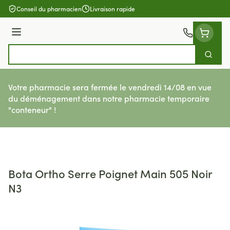
Aller au contenu
Conseil du pharmacien
Livraison rapide
Menu
Cherch
Rechercher
Votre pharmacie sera fermée le vendredi 14/08 en vue
du déménagement dans notre pharmacie temporaire
"conteneur" !
Bota Ortho Serre Poignet Main 505 Noir
N3