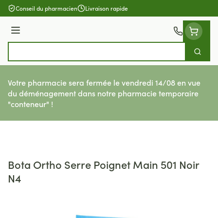
Aller au contenu
Conseil du pharmacien
Livraison rapide
Menu
Cherch
Rechercher
Votre pharmacie sera fermée le vendredi 14/08 en vue
du déménagement dans notre pharmacie temporaire
"conteneur" !
Bota Ortho Serre Poignet Main 501 Noir
N4