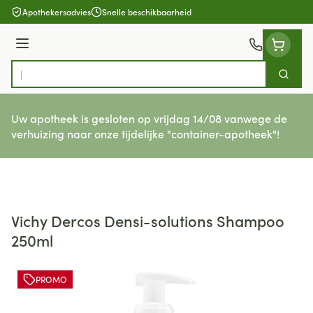
Ga naar de inhoud
Apothekersadvies
Snelle beschikbaarheid
Menu
Zoek
Product, merk, categorie...
Uw apotheek is gesloten op vrijdag 14/08 vanwege de
verhuizing naar onze tijdelijke "container-apotheek"!
Vichy Dercos Densi-solutions Shampoo
250ml
PROMO