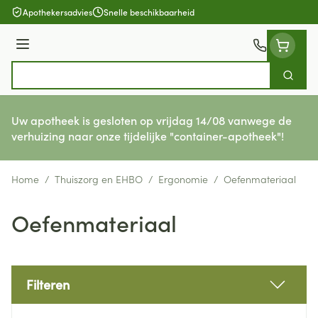
Ga naar de inhoud
Apothekersadvies
Snelle beschikbaarheid
Menu
Zoek
Product, merk, categorie...
Uw apotheek is gesloten op vrijdag 14/08 vanwege de
verhuizing naar onze tijdelijke "container-apotheek"!
Home
/
Thuiszorg en EHBO
/
Ergonomie
/
Oefenmateriaal
Oefenmateriaal
Filteren
Doorgaan naar productlijst