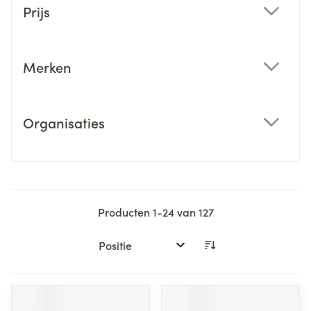
Prijs
filter
Merken
filter
Organisaties
filter
Producten
1
-
24
van
127
Sorteer op: