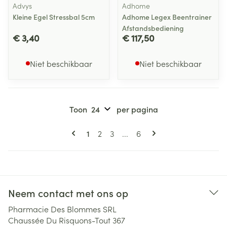
Advys
Adhome
Kleine Egel Stressbal 5cm
Adhome Legex Beentrainer
Afstandsbediening
€ 3,40
€ 117,50
Niet beschikbaar
Niet beschikbaar
Toon
per pagina
Pagina's
U lees momenteel pagina
Pagina
Pagina
Pagina
1
2
3
...
6
Neem contact met ons op
Pharmacie Des Blommes SRL
Chaussée Du Risquons-Tout 367