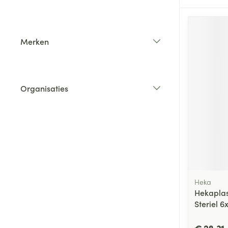
filter
Merken
filter
Organisaties
filter
Heka
Hekaplas
Steriel 