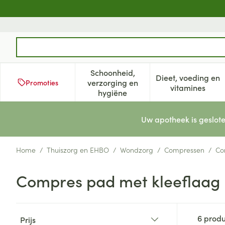
Ga naar de inhoud
Product, merk, categorie...
Schoonheid,
Dieet, voeding en
verzorging en
Promoties
Toon submenu voor Schoonheid
Toon subm
vitamines
hygiëne
Uw apotheek is geslote
Home
/
Thuiszorg en EHBO
/
Wondzorg
/
Compressen
/
Co
Compres pad met kleeflaag
Doorgaan naar productlijst
6
produ
Prijs