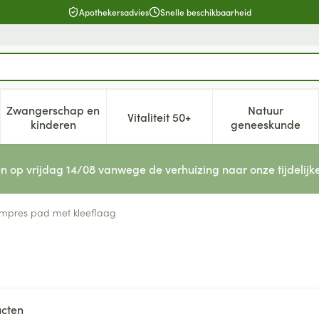
Apothekersadvies
Snelle beschikbaarheid
Zwangerschap en
Natuur
Vitaliteit 50+
, verzorging en hygiëne categorie
enu voor Dieet, voeding en vitamines categorie
Toon submenu voor Zwangerschap en kinderen cat
Toon submenu voor Vitaliteit 5
Toon subm
kinderen
geneeskunde
n op vrijdag 14/08 vanwege de verhuizing naar onze tijdelijk
mpres pad met kleeflaag
cten