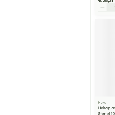
€ 28,31
Aantal
Heka
Hekaplas
Steriel 