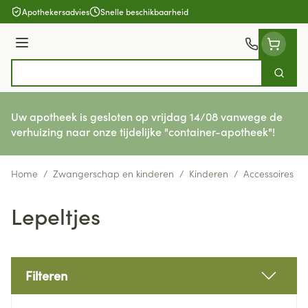
Ga naar de inhoud
Apothekersadvies
Snelle beschikbaarheid
Menu
Zoek
Product, merk, categorie...
Uw apotheek is gesloten op vrijdag 14/08 vanwege de
verhuizing naar onze tijdelijke "container-apotheek"!
Home
/
Zwangerschap en kinderen
/
Kinderen
/
Accessoires
/
Lepeltjes
Filteren
Doorgaan naar productlijst