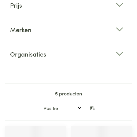
Prijs
filter
Merken
filter
Organisaties
filter
5
producten
Sorteer op: