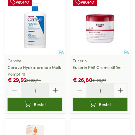
PROMO
PROMO
CeraVe
Eucerin
Cerave Hydraterende Melk
Eucerin Ph5 Creme 450ml
Pompfl 1l
€ 29,92
€ 26,80
€ 33,24
€ 29,77
Aantal
Aantal
Bestel
Bestel