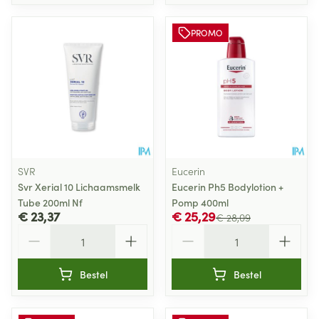
PROMO
SVR
Eucerin
Svr Xerial 10 Lichaamsmelk
Eucerin Ph5 Bodylotion +
Tube 200ml Nf
Pomp 400ml
€ 23,37
€ 25,29
€ 28,09
Aantal
Aantal
Bestel
Bestel