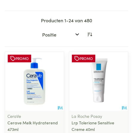
Producten
1
-
24
van
480
Sorteer op:
PROMO
PROMO
CeraVe
La Roche Posay
Cerave Melk Hydraterend
Lrp Toleriane Sensitive
473ml
Creme 40ml