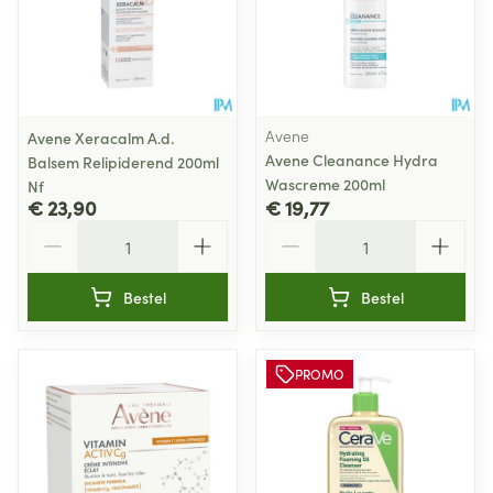
Avene
Avene Xeracalm A.d.
Avene Cleanance Hydra
Balsem Relipiderend 200ml
Wascreme 200ml
Nf
€ 23,90
€ 19,77
Aantal
Aantal
Bestel
Bestel
PROMO