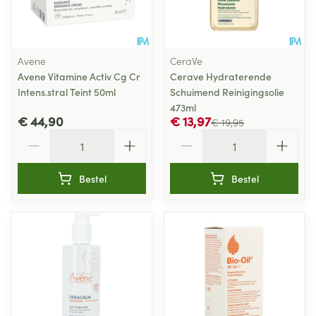
Avene
CeraVe
Avene Vitamine Activ Cg Cr
Cerave Hydraterende
Intens.stral Teint 50ml
Schuimend Reinigingsolie
473ml
€ 44,90
€ 13,97
€ 19,95
Aantal
Aantal
Bestel
Bestel