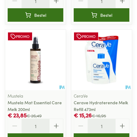
Bestel
Bestel
PROMO
PROMO
Mustela
CeraVe
Mustela Mat Essential Care
Cerave Hydraterende Melk
Melk 200ml
Refill 473ml
€ 23,85
€ 15,26
€ 26,49
€ 16,95
Aantal
Aantal