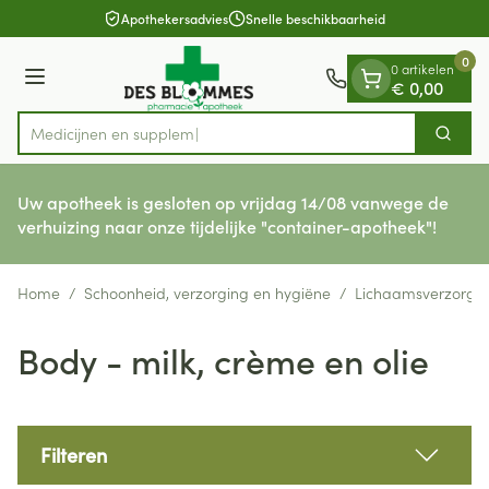
Dia 1 van 1
Ga naar de inhoud
Apothekersadvies
Snelle beschikbaarheid
0
0 artikelen
Menu
€ 0,00
Med
Zoek
Product, merk, categorie...
Uw apotheek is gesloten op vrijdag 14/08 vanwege de
verhuizing naar onze tijdelijke "container-apotheek"!
Home
/
Schoonheid, verzorging en hygiëne
/
Lichaamsverzorgi
Body - milk, crème en olie
Filteren