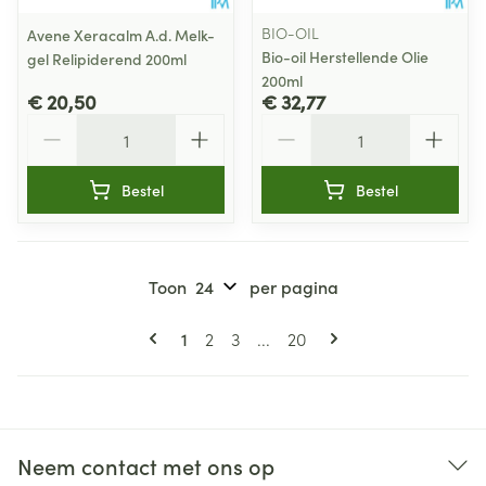
BIO-OIL
Avene Xeracalm A.d. Melk-
Bio-oil Herstellende Olie
gel Relipiderend 200ml
200ml
€ 20,50
€ 32,77
Aantal
Aantal
Bestel
Bestel
Toon
per pagina
Pagina's
U lees momenteel pagina
Pagina
Pagina
Pagina
1
2
3
...
20
Neem contact met ons op