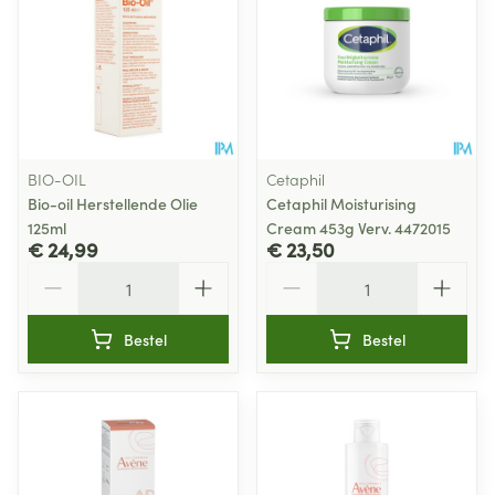
BIO-OIL
Cetaphil
Bio-oil Herstellende Olie
Cetaphil Moisturising
125ml
Cream 453g Verv. 4472015
€ 24,99
€ 23,50
Aantal
Aantal
Bestel
Bestel