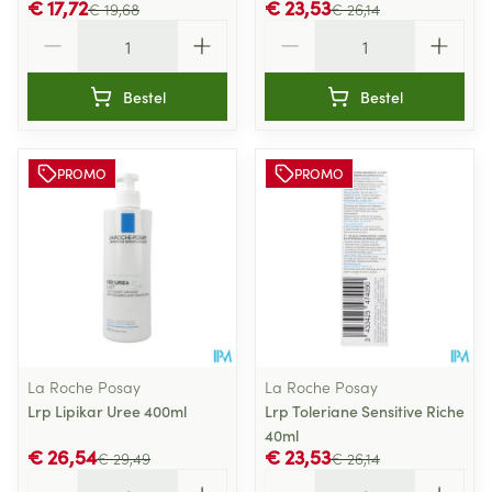
€ 17,72
€ 23,53
€ 19,68
€ 26,14
Aantal
Aantal
Bestel
Bestel
PROMO
PROMO
La Roche Posay
La Roche Posay
Lrp Lipikar Uree 400ml
Lrp Toleriane Sensitive Riche
40ml
€ 26,54
€ 23,53
€ 29,49
€ 26,14
Aantal
Aantal