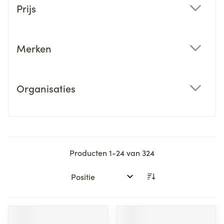
Prijs
filter
Merken
filter
Organisaties
filter
Producten
1
-
24
van
324
Sorteer op: