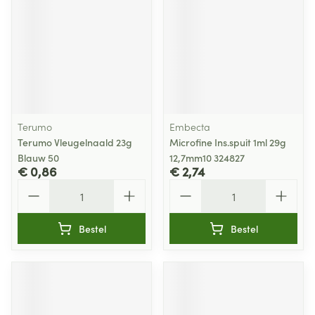
Terumo
Embecta
Terumo Vleugelnaald 23g
Microfine Ins.spuit 1ml 29g
Blauw 50
12,7mm10 324827
€ 0,86
€ 2,74
Aantal
Aantal
Bestel
Bestel