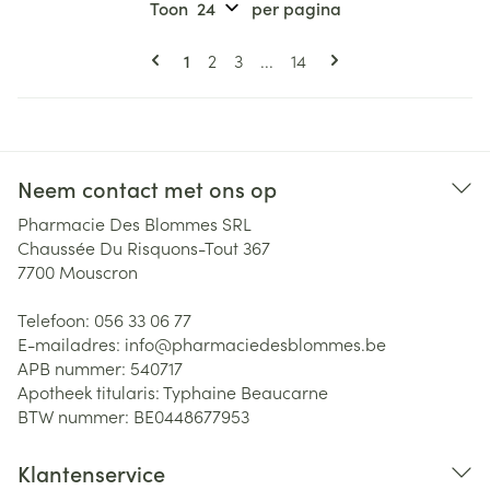
Toon
per pagina
Pagina's
U lees momenteel pagina
Pagina
Pagina
Pagina
1
2
3
...
14
Neem contact met ons op
Pharmacie Des Blommes SRL
Chaussée Du Risquons-Tout 367
7700
Mouscron
Telefoon:
056 33 06 77
E-mailadres:
info@
pharmaciedesblommes.be
APB nummer:
540717
Apotheek titularis:
Typhaine Beaucarne
BTW nummer:
BE0448677953
Klantenservice