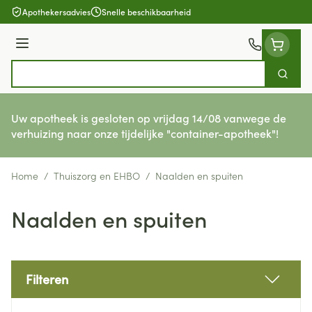
Ga naar de inhoud
Apothekersadvies
Snelle beschikbaarheid
Menu
Zoek
Product, merk, categorie...
Uw apotheek is gesloten op vrijdag 14/08 vanwege de
verhuizing naar onze tijdelijke "container-apotheek"!
Home
/
Thuiszorg en EHBO
/
Naalden en spuiten
Naalden en spuiten
Filteren
Doorgaan naar productlijst