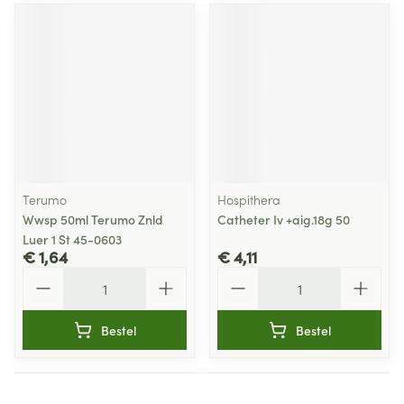
Terumo
Hospithera
Wwsp 50ml Terumo Znld
Catheter Iv +aig.18g 50
Luer 1 St 45-0603
€ 1,64
€ 4,11
Aantal
Aantal
Bestel
Bestel