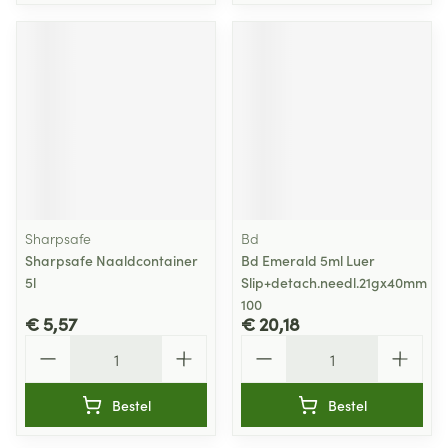
Sharpsafe
Bd
Sharpsafe Naaldcontainer
Bd Emerald 5ml Luer
5l
Slip+detach.needl.21gx40mm
100
€ 5,57
€ 20,18
Aantal
Aantal
Bestel
Bestel