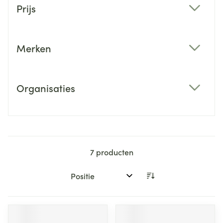
Prijs
filter
Merken
filter
Organisaties
filter
7
producten
Sorteer op: