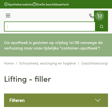
Ga naar de inhoud
Apothekersadvies
Snelle beschikbaarheid
Menu
Zoek
Product, merk, categorie...
Uw apotheek is gesloten op vrijdag 14/08 vanwege de
verhuizing naar onze tijdelijke "container-apotheek"!
Home
/
Schoonheid, verzorging en hygiëne
/
Gezichtsverzorging
Lifting - filler
Filteren
Doorgaan naar productlijst