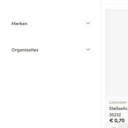
filter
Merken
filter
Organisaties
filter
Lohmann 
Stellasti
35232
€ 0,70
Aantal