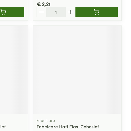
€ 2,21
Aantal
Febelcare
ief
Febelcare Haft Elas. Cohesief