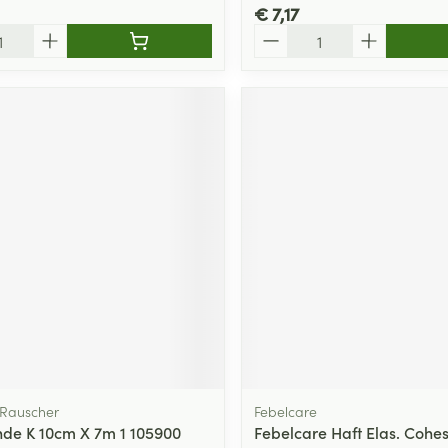
€ 7,17
Aantal
Rauscher
Febelcare
de K 10cm X 7m 1 105900
Febelcare Haft Elas. Cohes