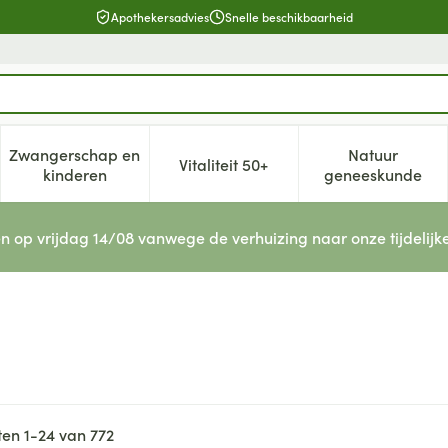
Apothekersadvies
Snelle beschikbaarheid
Zwangerschap en
Natuur
Vitaliteit 50+
, verzorging en hygiëne categorie
enu voor Dieet, voeding en vitamines categorie
Toon submenu voor Zwangerschap en kinderen cat
Toon submenu voor Vitaliteit 5
Toon subm
kinderen
geneeskunde
n op vrijdag 14/08 vanwege de verhuizing naar onze tijdelijk
ten
1
-
24
van
772