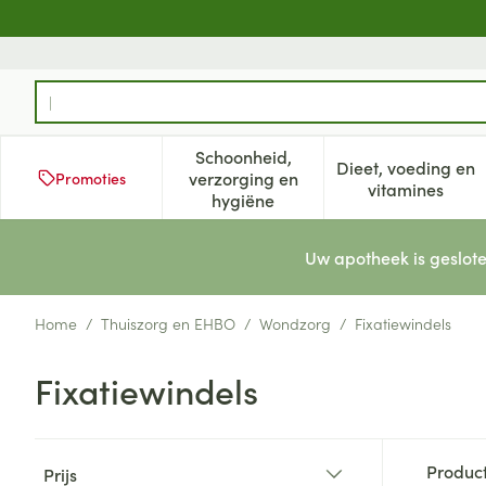
Ga naar de inhoud
Product, merk, categorie...
Schoonheid,
Dieet, voeding en
verzorging en
Promoties
Toon submenu voor Schoonheid
Toon subm
vitamines
hygiëne
Uw apotheek is geslote
Home
/
Thuiszorg en EHBO
/
Wondzorg
/
Fixatiewindels
Fixatiewindels
Doorgaan naar productlijst
Produc
Prijs