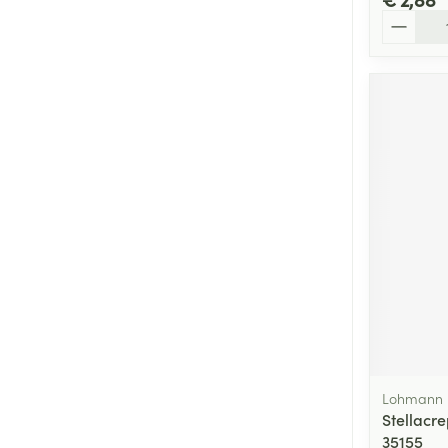
Aantal
Lohmann 
Stellacr
35155