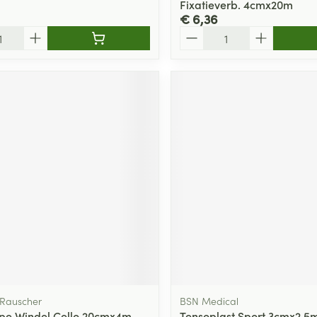
Fixatieverb. 4cmx20m
€ 6,36
Aantal
Rauscher
BSN Medical
epe Windel Cello 20cmx4m
Tensoplast Sport 3cmx2,5m