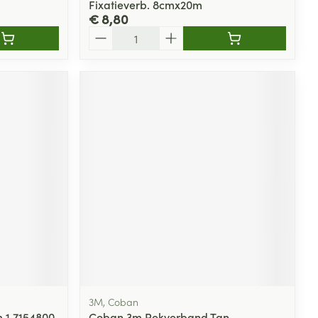
Fixatieverb. 8cmx20m
€ 8,80
Aantal
3M, Coban
 1 7154800
Coban 3m Rekverband Tan