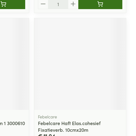
Aantal
Febelcare
m 1 3000610
Febelcare Haft Elas.cohesief
Fixatieverb. 10cmx20m
€ 11,04