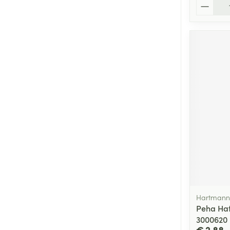
Aantal
Hartmann
Peha Haf
3000620
€ 2,88