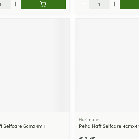
Aantal
Hartmann
t Selfcare 6cmx4m 1
Peha Haft Selfcare 4cmx4
€ 2,45