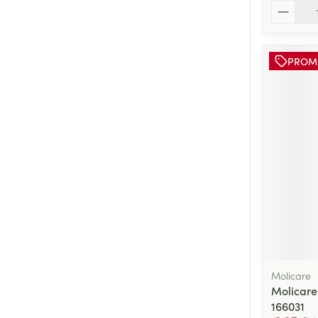
Aantal
PROM
Molicare
Molicare
166031