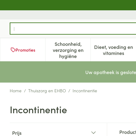
Ga naar de inhoud
Product, merk, categorie...
Schoonheid,
Dieet, voeding en
verzorging en
Promoties
Toon submenu voor Schoonheid
Toon subm
vitamines
hygiëne
Uw apotheek is geslote
Home
/
Thuiszorg en EHBO
/
Incontinentie
Incontinentie
Doorgaan naar productlijst
Produc
Prijs