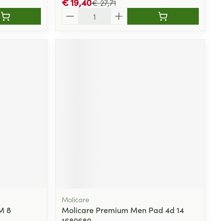
€ 19,40
€ 27,71
Aantal
Molicare
M 8
Molicare Premium Men Pad 4d 14
1680680