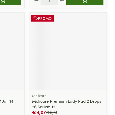
PROMO
Molicare
0d l 14
Molicare Premium Lady Pad 2 Drops
26,5x11cm 12
€ 4,07
€ 5,81