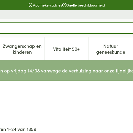
Apothekersadvies
Snelle beschikbaarheid
Zwangerschap en
Natuur
Vitaliteit 50+
, verzorging en hygiëne categorie
enu voor Dieet, voeding en vitamines categorie
Toon submenu voor Zwangerschap en kinderen cat
Toon submenu voor Vitaliteit 5
Toon subm
kinderen
geneeskunde
n op vrijdag 14/08 vanwege de verhuizing naar onze tijdelijk
ten
1
-
24
van
1359