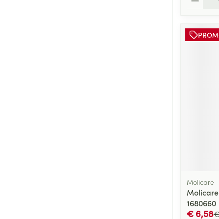
PROM
Molicare
Molicare
1680660
€ 6,58
€