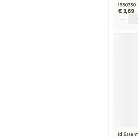
1680350
€ 3,69
Aantal
Id Essen