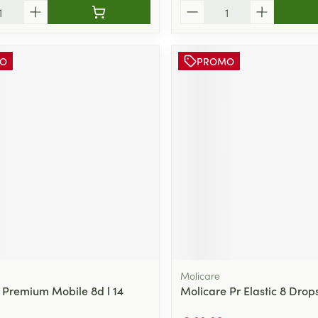
Aantal
O
PROMO
Molicare
 Premium Mobile 8d l 14
Molicare Pr Elastic 8 Drop