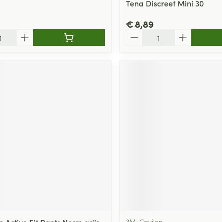
Tena Discreet Mini 30
€ 8,89
Aantal
 Active Fit Pants Norm.grijs
3M, Cavilon