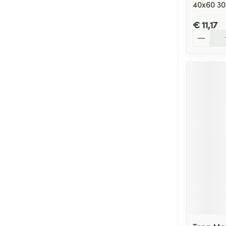
40x60 30
€ 11,17
Aantal
Tena Men