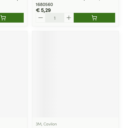
1680560
€ 5,29
Aantal
3M, Cavilon