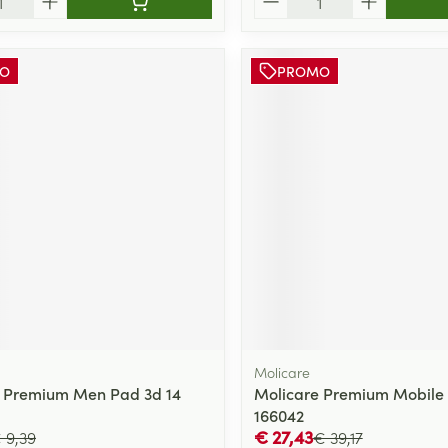
O
PROMO
Molicare
 Premium Men Pad 3d 14
Molicare Premium Mobile 1
166042
€ 27,43
 9,39
€ 39,17