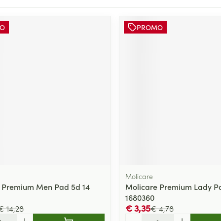
O
PROMO
Molicare
e Premium Men Pad 5d 14
Molicare Premium Lady Pa
1680360
€ 3,35
€ 14,28
€ 4,78
Aantal