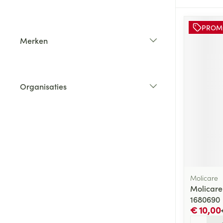
filter
PROM
Merken
filter
Organisaties
filter
Molicare
Molicar
1680690
€ 10,00
Aantal