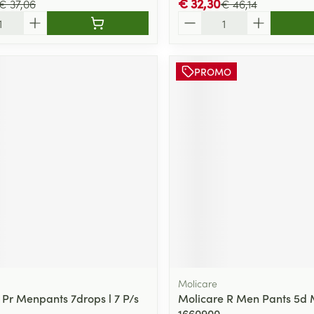
€ 32,30
€ 37,06
€ 46,14
Aantal
PROMO
Molicare
 Pr Menpants 7drops l 7 P/s
Molicare R Men Pants 5d 
1660900