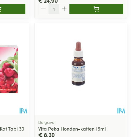
€ 24,90
Aantal
Belgavet
Kat Tabl 30
Vita Peka Honden-katten 15ml
€ 8,30