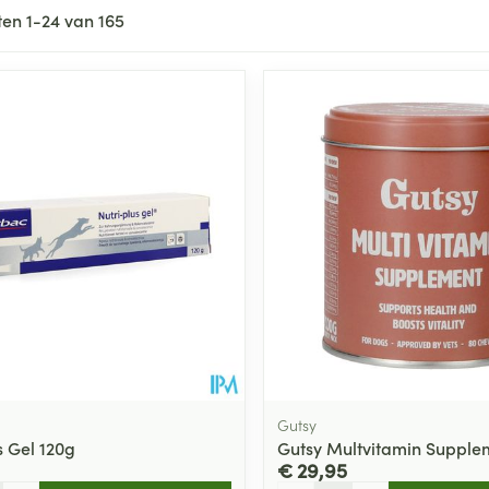
ten
1
-
24
van
165
ale en maximale prijswaarden aan te passen.
Gutsy
s Gel 120g
Gutsy Multvitamin Supple
€ 29,95