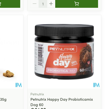
Aantal
Petnutrix
235g
Petnutrix Happy Day Probioticamix
Dog 60