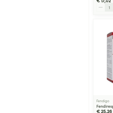
€ 17,02
Aantal
Fendigo
Fendires
€ 25,26