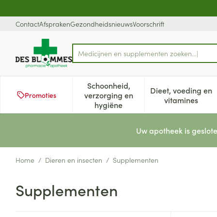
Ga naar de inhoud
Dia 1 van 1
Contact
Afspraken
Gezondheidsnieuws
Voorschrift
Medicijnen en
Product, merk, categorie...
Schoonheid,
Dieet, voeding en
verzorging en
Promoties
Toon submenu voor Schoonheid
Toon subm
vitamines
hygiëne
Uw apotheek is geslote
Home
/
Dieren en insecten
/
Supplementen
Supplementen
Doorgaan naar productlijst