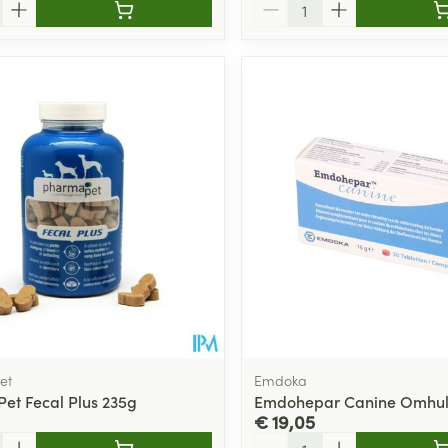
Aantal
et
Emdoka
et Fecal Plus 235g
Emdohepar Canine Omhuld
€ 19,05
Aantal