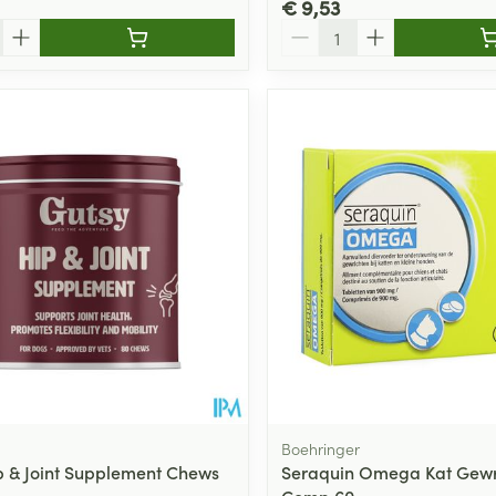
€ 9,53
Aantal
Boehringer
p & Joint Supplement Chews
Seraquin Omega Kat Gewr
Comp 60