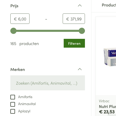
Produc
Prijs
filter
-
Minimumwaarde
Maximale waarde
€ 6,00
€ 371,99
Gebruik de pijltjestoetsen links en rechts om de minim
165 producten
Filteren
Merken
filter
Amifortis
Virbac
Animavital
Nutri Plu
Aplazyl
€ 23,53