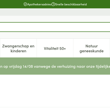
Apothekersadvies
Snelle beschikbaarheid
Zwangerschap en
Natuur
Vitaliteit 50+
, verzorging en hygiëne categorie
enu voor Dieet, voeding en vitamines categorie
Toon submenu voor Zwangerschap en kinderen cat
Toon submenu voor Vitaliteit 5
Toon subm
kinderen
geneeskunde
n op vrijdag 14/08 vanwege de verhuizing naar onze tijdelijk