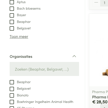
Aantal
Aptus
Bach bloesems
Bayer
Beaphar
Belgavet
Toon meer
Organisaties
filter
Beaphar
Belgavet
Pharma P
Bionoto
Pharma P
€ 28,50
Boehringer Ingelheim Animal Health
Aantal