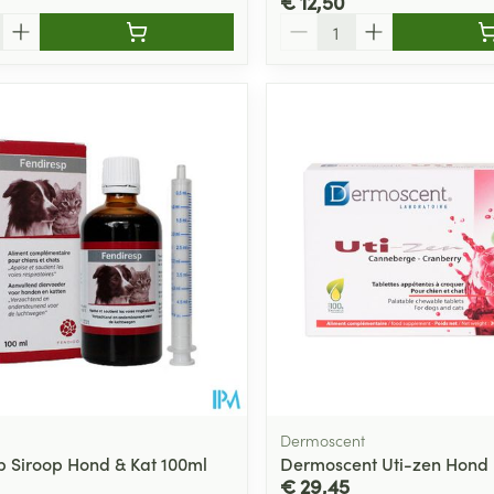
€ 12,50
Aantal
Dermoscent
p Siroop Hond & Kat 100ml
Dermoscent Uti-zen Hond 
€ 29,45