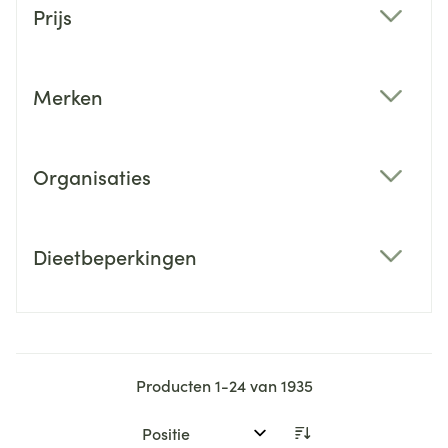
Prijs
filter
Merken
filter
Organisaties
filter
Dieetbeperkingen
filter
Producten
1
-
24
van
1935
Sorteer op: