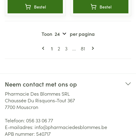
Bestel
Bestel
Toon
per pagina
Pagina's
U lees momenteel pagina
Pagina
Pagina
Pagina
1
2
3
...
81
Neem contact met ons op
Pharmacie Des Blommes SRL
Chaussée Du Risquons-Tout 367
7700
Mouscron
Telefoon:
056 33 06 77
E-mailadres:
info@
pharmaciedesblommes.be
APB nummer:
540717