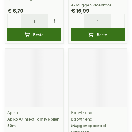
A/muggen Pioenroos
€ 6,70
€ 16,99
Aantal
Aantal
Bestel
Bestel
Apixo
BabyFriend
Apixo A/insect Family Roller
Babyfriend
50ml
Muggenapparaat
Ultrasoon