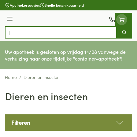
Ga naar de inhoud
Apothekersadvies
Snelle beschikbaarheid
Menu
Zoek
Product, merk, categorie...
Uw apotheek is gesloten op vrijdag 14/08 vanwege de
verhuizing naar onze tijdelijke "container-apotheek"!
Home
/
Dieren en insecten
Dieren en insecten
Filteren
Doorgaan naar productlijst