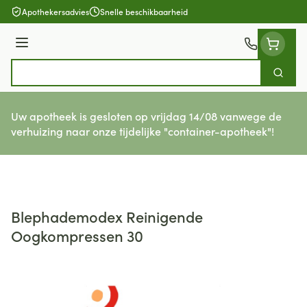
Ga naar de inhoud
Apothekersadvies
Snelle beschikbaarheid
Menu
Zoek
Product, merk, categorie...
Uw apotheek is gesloten op vrijdag 14/08 vanwege de
verhuizing naar onze tijdelijke "container-apotheek"!
Blephademodex Reinigende
Oogkompressen 30