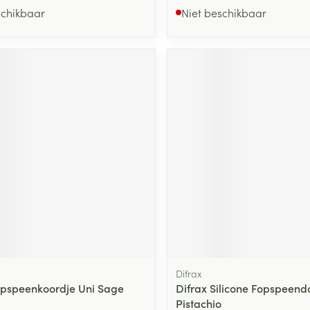
schikbaar
Niet beschikbaar
Difrax
opspeenkoordje Uni Sage
Difrax Silicone Fopspeend
Pistachio