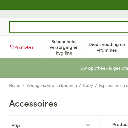
Ga naar de inhoud
Product, merk, categorie...
Schoonheid,
Dieet, voeding en
verzorging en
Promoties
Toon submenu voor Schoonheid
Toon subm
vitamines
hygiëne
Uw apotheek is geslote
Home
/
Zwangerschap en kinderen
/
Baby
/
Fopspenen en a
Accessoires
Doorgaan naar productlijst
Produc
Prijs