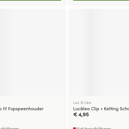
Luc & Léa
 It! Fopspeenhouder
Luc&lea Clip + Ketting Sc
€ 4,95
schikbaar
Niet beschikbaar