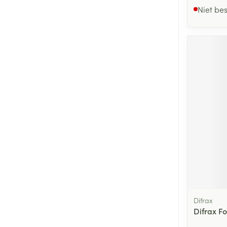
Niet be
Difrax
Difrax F