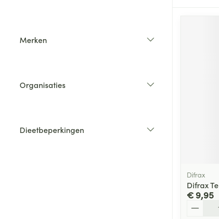
filter
Merken
filter
Organisaties
filter
Dieetbeperkingen
filter
Difrax
Difrax T
€ 9,95
Aantal