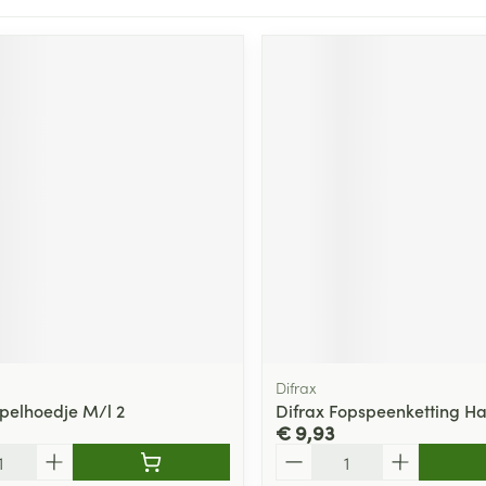
Difrax
epelhoedje M/l 2
Difrax Fopspeenketting Ha
€ 9,93
Aantal