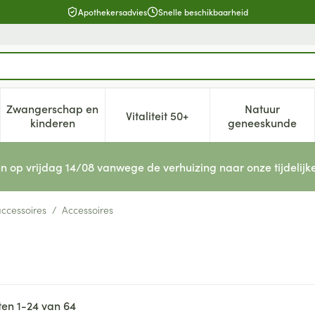
Apothekersadvies
Snelle beschikbaarheid
Zwangerschap en
Natuur
Vitaliteit 50+
, verzorging en hygiëne categorie
enu voor Dieet, voeding en vitamines categorie
Toon submenu voor Zwangerschap en kinderen cat
Toon submenu voor Vitaliteit 5
Toon subm
kinderen
geneeskunde
n op vrijdag 14/08 vanwege de verhuizing naar onze tijdelijk
ccessoires
/
Accessoires
ten
1
-
24
van
64