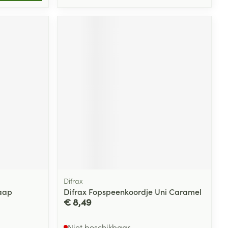
Difrax
haap
Difrax Fopspeenkoordje Uni Caramel
€ 8,49
Niet beschikbaar