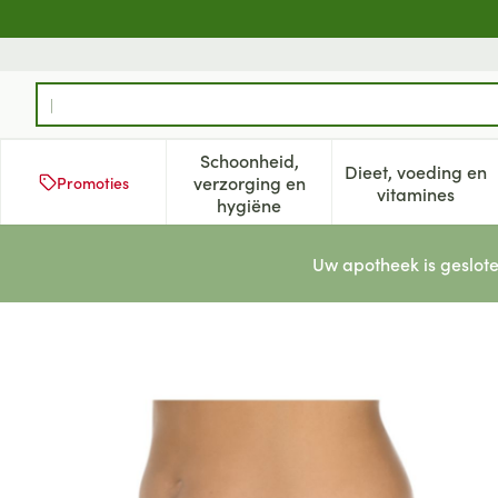
Ga naar de inhoud
Product, merk, categorie...
Schoonheid,
Dieet, voeding en
verzorging en
Promoties
Toon submenu voor Schoonheid
Toon subm
vitamines
hygiëne
Uw apotheek is geslote
Suprima 1270 Bodyguard Slip