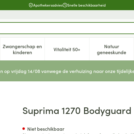
Apothekersadvies
Snelle beschikbaarheid
Zwangerschap en
Natuur
Vitaliteit 50+
, verzorging en hygiëne categorie
enu voor Dieet, voeding en vitamines categorie
Toon submenu voor Zwangerschap en kinderen cat
Toon submenu voor Vitaliteit 5
Toon subm
kinderen
geneeskunde
n op vrijdag 14/08 vanwege de verhuizing naar onze tijdelijk
 Ultra Unisex Wit Xl
Suprima 1270 Bodyguard Sl
Niet beschikbaar