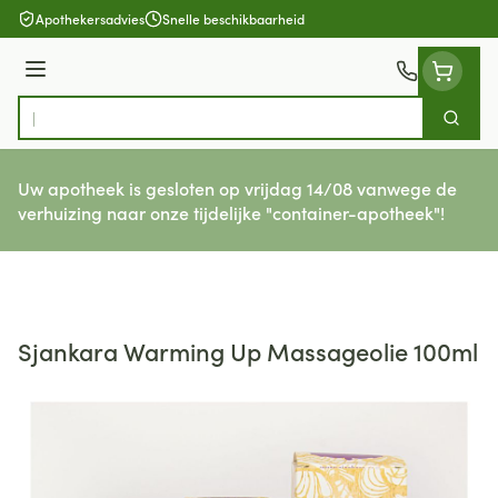
Ga naar de inhoud
Apothekersadvies
Snelle beschikbaarheid
Menu
Zoek
Product, merk, categorie...
Uw apotheek is gesloten op vrijdag 14/08 vanwege de
verhuizing naar onze tijdelijke "container-apotheek"!
Sjankara Warming Up Massageolie 100ml