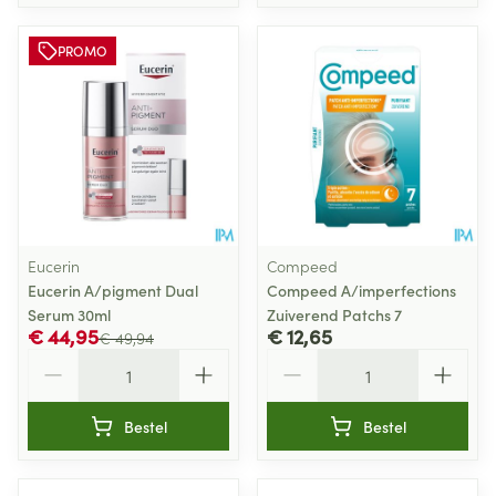
PROMO
Eucerin
Compeed
Eucerin A/pigment Dual
Compeed A/imperfections
Serum 30ml
Zuiverend Patchs 7
€ 44,95
€ 12,65
€ 49,94
Aantal
Aantal
Bestel
Bestel