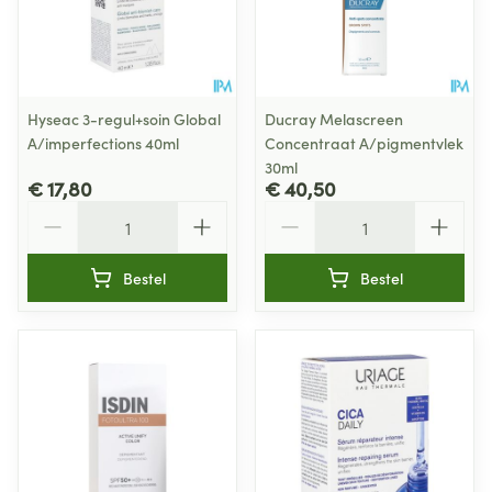
Hyseac 3-regul+soin Global
Ducray Melascreen
A/imperfections 40ml
Concentraat A/pigmentvlek
30ml
€ 17,80
€ 40,50
Aantal
Aantal
Bestel
Bestel