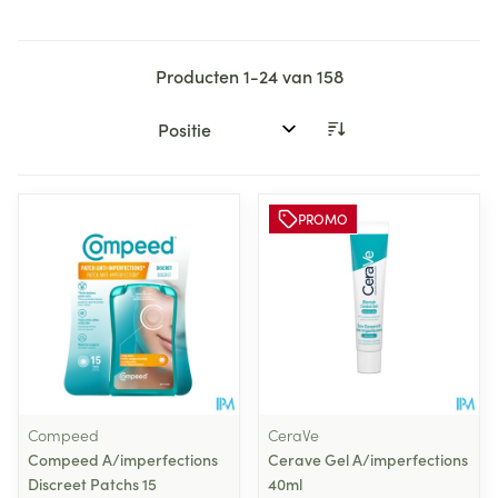
Producten
1
-
24
van
158
Sorteer op:
PROMO
Compeed
CeraVe
Compeed A/imperfections
Cerave Gel A/imperfections
Discreet Patchs 15
40ml