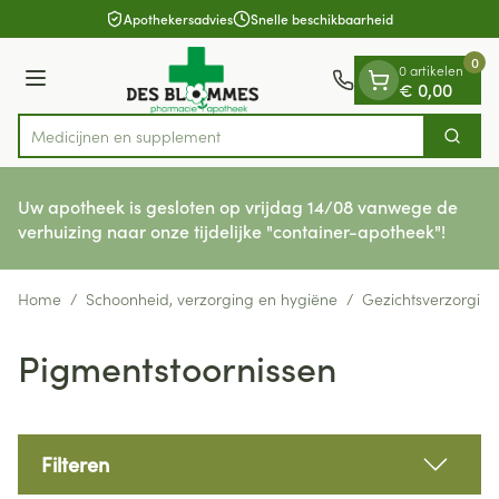
Dia 1 van 1
Ga naar de inhoud
Apothekersadvies
Snelle beschikbaarheid
0
0 artikelen
Menu
€ 0,00
Medic
Zoek
Product, merk, categorie...
Uw apotheek is gesloten op vrijdag 14/08 vanwege de
verhuizing naar onze tijdelijke "container-apotheek"!
Home
/
Schoonheid, verzorging en hygiëne
/
Gezichtsverzorging
Pigmentstoornissen
Filteren