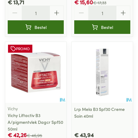
€ 13,71
€ 15,60
€ 17,33
Aantal
Aantal
Bestel
Bestel
PROMO
Vichy
Lrp Mela B3 Spf30 Creme
Vichy Liftactiv B3
Soin 40ml
A/pigmentvlek Dagcr Spf50
50ml
€ 42,26
€ 43,94
€ 46,95