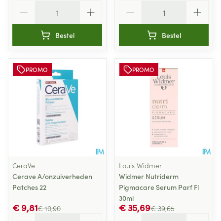
Aantal
Aantal
Bestel
Bestel
PROMO
PROMO
CeraVe
Louis Widmer
Cerave A/onzuiverheden
Widmer Nutriderm
Patches 22
Pigmacare Serum Parf Fl
30ml
€ 9,81
€ 35,69
€ 10,90
€ 39,65
Aantal
Aantal