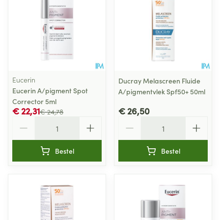
Eucerin
Ducray Melascreen Fluide
Eucerin A/pigment Spot
A/pigmentvlek Spf50+ 50ml
Corrector 5ml
€ 22,31
€ 26,50
€ 24,78
Aantal
Aantal
Bestel
Bestel