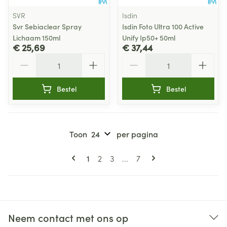
SVR
Isdin
Svr Sebiaclear Spray
Isdin Foto Ultra 100 Active
Lichaam 150ml
Unify Ip50+ 50ml
€ 25,69
€ 37,44
Aantal
Aantal
Bestel
Bestel
Toon
per pagina
Pagina's
U lees momenteel pagina
Pagina
Pagina
Pagina
1
2
3
...
7
Neem contact met ons op