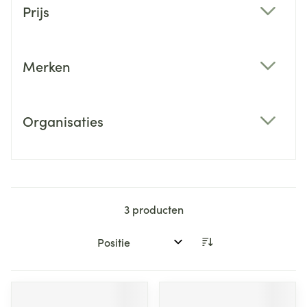
Prijs
filter
Merken
filter
Organisaties
filter
3
producten
Sorteer op: