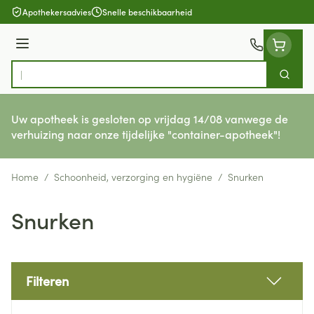
Ga naar de inhoud
Apothekersadvies
Snelle beschikbaarheid
Menu
Zoek
Product, merk, categorie...
Uw apotheek is gesloten op vrijdag 14/08 vanwege de
verhuizing naar onze tijdelijke "container-apotheek"!
Home
/
Schoonheid, verzorging en hygiëne
/
Snurken
Snurken
Filteren
Doorgaan naar productlijst