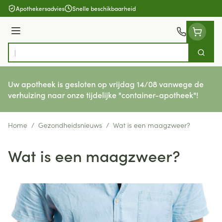
Ga naar de inhoud
Apothekersadvies
Snelle beschikbaarheid
Menu
Zoek
Product, merk, categorie...
Uw apotheek is gesloten op vrijdag 14/08 vanwege de
verhuizing naar onze tijdelijke "container-apotheek"!
Home
/
Gezondheidsnieuws
/
Wat is een maagzweer?
Wat is een maagzweer?