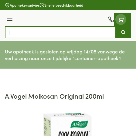
Ga naar de inhoud
Apothekersadvies
Snelle beschikbaarheid
Menu
Zoek
Product, merk, categorie...
Uw apotheek is gesloten op vrijdag 14/08 vanwege de
verhuizing naar onze tijdelijke "container-apotheek"!
A.Vogel Molkosan Original 200ml