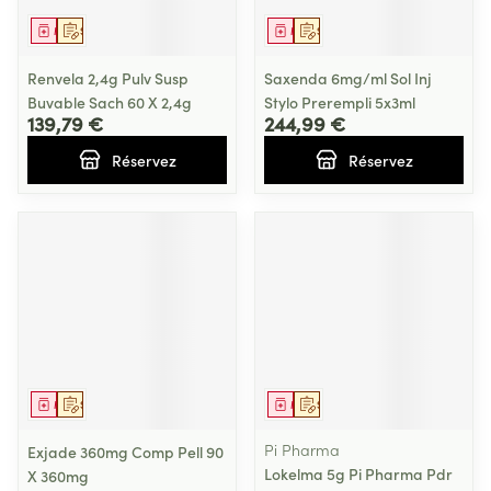
Médicament
Sur prescription
Médicament
Sur prescription
Renvela 2,4g Pulv Susp
Saxenda 6mg/ml Sol Inj
Buvable Sach 60 X 2,4g
Stylo Prerempli 5x3ml
139,79 €
244,99 €
Réservez
Réservez
Médicament
Sur prescription
Médicament
Sur prescription
Pi Pharma
Exjade 360mg Comp Pell 90
Lokelma 5g Pi Pharma Pdr
X 360mg