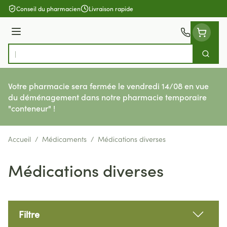
Aller au contenu
Conseil du pharmacien
Livraison rapide
Menu
Cherch
Rechercher
Votre pharmacie sera fermée le vendredi 14/08 en vue
du déménagement dans notre pharmacie temporaire
"conteneur" !
Accueil
/
Médicaments
/
Médications diverses
Médications diverses
Filtre