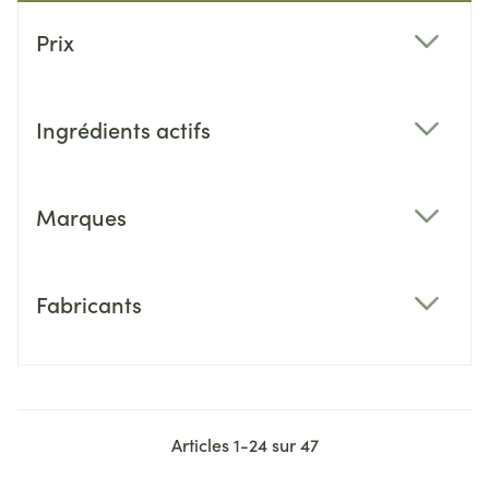
Passer à la liste des produits
Prix
filter
Ingrédients actifs
filter
Marques
filter
Fabricants
filter
Articles
1
-
24
sur
47