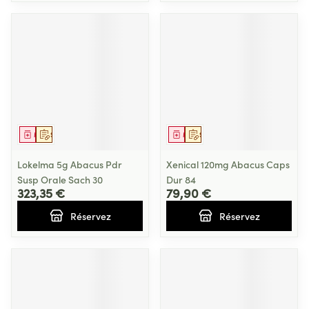
Médicament
Sur prescription
Médicament
Sur prescription
Lokelma 5g Abacus Pdr
Xenical 120mg Abacus Caps
Susp Orale Sach 30
Dur 84
323,35 €
79,90 €
Réservez
Réservez