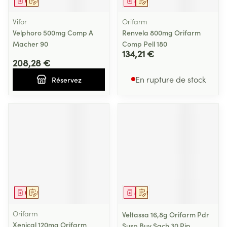
Médicament
Sur prescription
Médicament
Sur prescription
Vifor
Orifarm
Velphoro 500mg Comp A
Renvela 800mg Orifarm
Macher 90
Comp Pell 180
134,21 €
208,28 €
En rupture de stock
Réservez
Médicament
Sur prescription
Médicament
Sur prescription
Orifarm
Veltassa 16,8g Orifarm Pdr
Xenical 120mg Orifarm
Susp Buv Sach 30 Pip