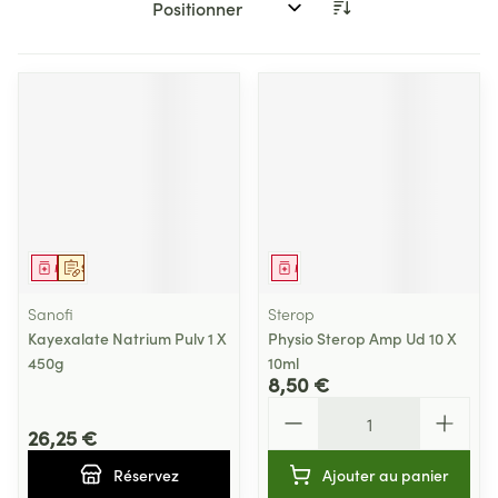
Trier par:
Médicament
Sur prescription
Médicament
Sanofi
Sterop
Kayexalate Natrium Pulv 1 X
Physio Sterop Amp Ud 10 X
450g
10ml
8,50 €
Quantité
26,25 €
Réservez
Ajouter au panier