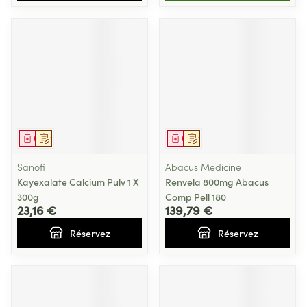
Médicament
Sur prescription
Médicament
Sur prescription
Sanofi
Abacus Medicine
Kayexalate Calcium Pulv 1 X
Renvela 800mg Abacus
300g
Comp Pell 180
23,16 €
139,79 €
Réservez
Réservez