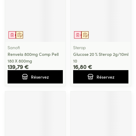
Médicament
Sur prescription
Médicament
Sur prescription
Sanofi
Sterop
Renvela 800mg Comp Pell
Glucose 20 % Sterop 2g/10ml
180 X 800mg
10
139,79 €
16,80 €
Réservez
Réservez