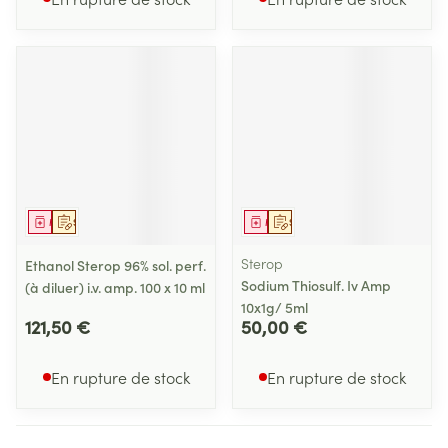
Médicament
Sur prescription
Médicament
Sur prescription
Sterop
Ethanol Sterop 96% sol. perf.
Sodium Thiosulf. Iv Amp
(à diluer) i.v. amp. 100 x 10 ml
10x1g/ 5ml
121,50 €
50,00 €
En rupture de stock
En rupture de stock