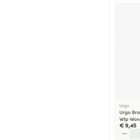
Urgo
Urgo Br
Wtp Wond
€ 9,45
Aantal