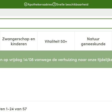
Apothekersadvies
Snelle beschikbaarheid
Zwangerschap en
Natuur
Vitaliteit 50+
, verzorging en hygiëne categorie
enu voor Dieet, voeding en vitamines categorie
Toon submenu voor Zwangerschap en kinderen cat
Toon submenu voor Vitaliteit 5
Toon subm
kinderen
geneeskunde
n op vrijdag 14/08 vanwege de verhuizing naar onze tijdelijk
ten
1
-
24
van
57