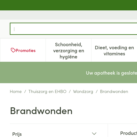
Ga naar de inhoud
Product, merk, categorie...
Schoonheid,
Dieet, voeding en
verzorging en
Promoties
Toon submenu voor Schoonheid
Toon subm
vitamines
hygiëne
Uw apotheek is geslote
Home
/
Thuiszorg en EHBO
/
Wondzorg
/
Brandwonden
Brandwonden
Doorgaan naar productlijst
Produc
Prijs