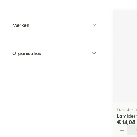
filter
Merken
filter
Organisaties
filter
Lamiderm,
Lamiderm
€ 14,08
Aantal