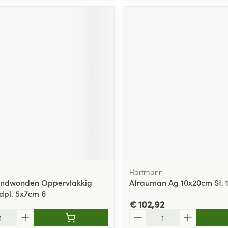
Hartmann
andwonden Oppervlakkig
Atrauman Ag 10x20cm St. 1
pl. 5x7cm 6
€ 102,92
Aantal