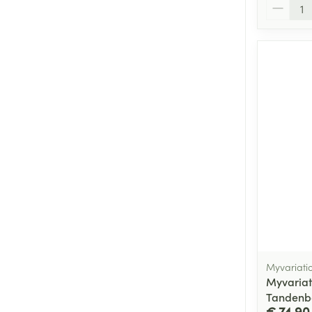
Aantal
Myvariati
Myvariat
Tandenbo
€ 74,90