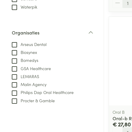
Aantal
Waterpik
Organisaties
filter
Arseus Dental
Biosynex
Bomedys
GSA Healthcare
LEMARAS
Malin Agency
Philips Dap Oral Healthcare
Procter & Gamble
Oral B
Oral-b Re
€ 27,80
Aantal