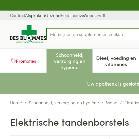
Ga naar de inhoud
Dia 1 van 1
Contact
Afspraken
Gezondheidsnieuws
Voorschrift
Medicijnen en supple
Product, merk, categorie...
Schoonheid,
Dieet, voeding en
verzorging en
Promoties
Toon submenu voor Schoonheid
Toon subm
vitamines
hygiëne
Uw apotheek is geslote
Home
/
Schoonheid, verzorging en hygiëne
/
Mond
/
Elektri
Elektrische tandenborstels
Doorgaan naar productlijst