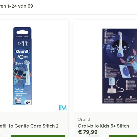
ten
1
-
24
van
69
ale en maximale prijswaarden aan te passen.
Oral B
fill Io Gentle Care Stitch 2
Oral-b Io Kids 6+ Stitch
€ 79,99