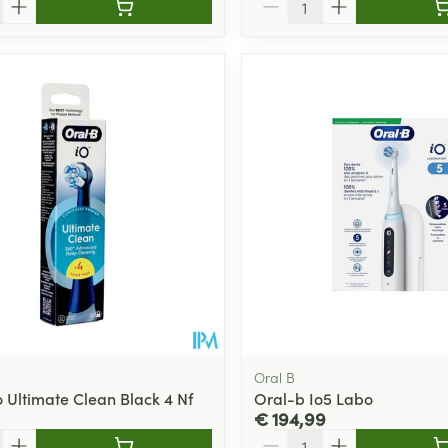
Oral B
o Ultimate Clean Black 4 Nf
Oral-b Io5 Labo
€ 194,99
Aantal