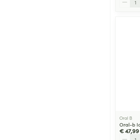
Oral B
Oral-b I
€ 47,99
Aantal