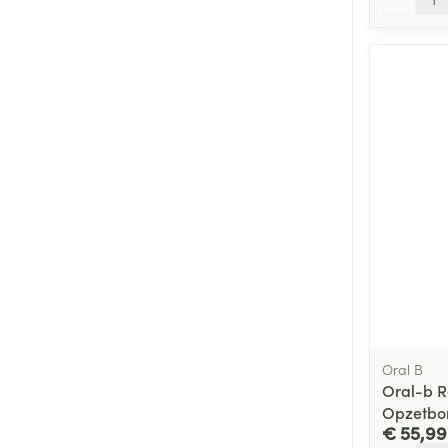
Oral B
Oral-b Re
Opzetbor
€ 55,99