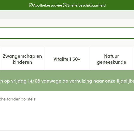
Apothekersadvies
Snelle beschikbaarheid
Zwangerschap en
Natuur
Vitaliteit 50+
, verzorging en hygiëne categorie
enu voor Dieet, voeding en vitamines categorie
Toon submenu voor Zwangerschap en kinderen cat
Toon submenu voor Vitaliteit 5
Toon subm
kinderen
geneeskunde
n op vrijdag 14/08 vanwege de verhuizing naar onze tijdelijk
sche tandenborstels