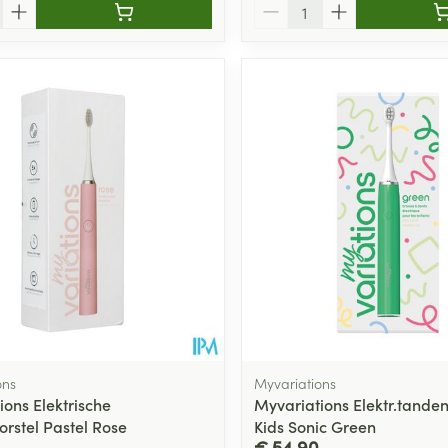
Aantal
ons
Myvariations
ions Elektrische
Myvariations Elektr.tanden
rstel Pastel Rose
Kids Sonic Green
€ 54,90