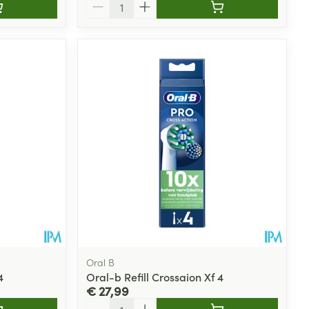
Aantal
Oral B
4
Oral-b Refill Crossaion Xf 4
€ 27,99
Aantal