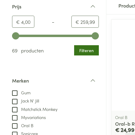
Produc
Prijs
filter
-
Minimumwaarde
Maximale waarde
€ 4,00
€ 259,99
Gebruik de pijltjestoetsen links en rechts om de minim
69 producten
Filteren
Merken
filter
Gum
Jack N' Jill
Matchstick Monkey
Oral B
Myvariations
Oral-b Re
Oral B
€ 24,99
Sonicare