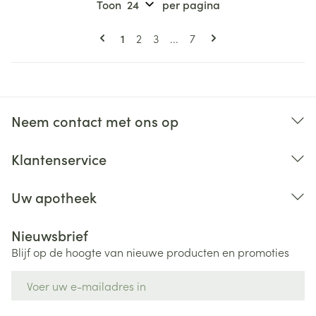
Toon
per pagina
Pagina's
U lees momenteel pagina
Pagina
Pagina
Pagina
1
2
3
...
7
Neem contact met ons op
Klantenservice
Uw apotheek
Nieuwsbrief
Blijf op de hoogte van nieuwe producten en promoties
E-mail adres