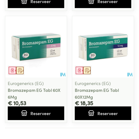
Reserveer
Reserveer
Geneesmiddel
Op voorschrift
Geneesmiddel
Op voorschrift
Eurogenerics (EG)
Eurogenerics (EG)
Bromazepam EG Tabl 60X
Bromazepam EG Tabl
6Mg
60X12Mg
€ 10,53
€ 18,35
Reserveer
Reserveer