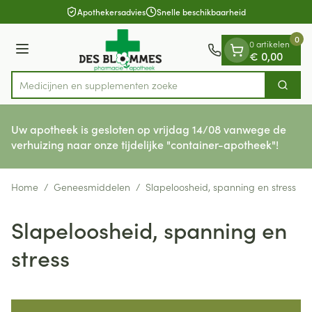
Dia 1 van 1
Ga naar de inhoud
Apothekersadvies
Snelle beschikbaarheid
0
0 artikelen
Menu
€ 0,00
Medicijnen
Zoek
Product, merk, categorie...
Uw apotheek is gesloten op vrijdag 14/08 vanwege de
verhuizing naar onze tijdelijke "container-apotheek"!
Home
/
Geneesmiddelen
/
Slapeloosheid, spanning en stress
Slapeloosheid, spanning en
stress