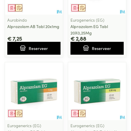
Geneesmiddel
Op voorschrift
Geneesmiddel
Op voorschrift
Aurobindo
Eurogenerics (EG)
Alprazolam AB Tabl 20x1mg
Alprazolam EG Tabl
20X0,25Mg
€ 7,25
€ 2,88
Reserveer
Reserveer
Geneesmiddel
Op voorschrift
Geneesmiddel
Op voorschrift
Eurogenerics (EG)
Eurogenerics (EG)