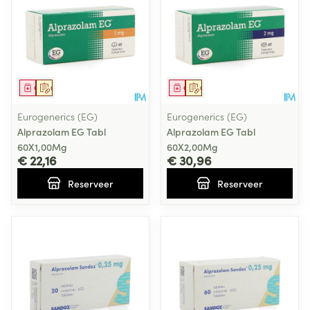
Geneesmiddel
Op voorschrift
Geneesmiddel
Op voorschrift
Eurogenerics (EG)
Eurogenerics (EG)
Alprazolam EG Tabl
Alprazolam EG Tabl
60X1,00Mg
60X2,00Mg
€ 22,16
€ 30,96
Reserveer
Reserveer