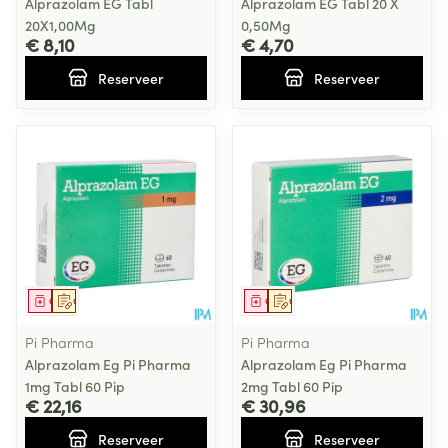
Alprazolam EG Tabl
Alprazolam EG Tabl 20 X
20X1,00Mg
0,50Mg
€ 8,10
€ 4,70
Reserveer
Reserveer
Geneesmiddel
Op voorschrift
Geneesmiddel
Op voorschrift
Pi Pharma
Pi Pharma
Alprazolam Eg Pi Pharma
Alprazolam Eg Pi Pharma
1mg Tabl 60 Pip
2mg Tabl 60 Pip
€ 22,16
€ 30,96
Reserveer
Reserveer