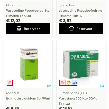
Qualiphar
Qualiphar
Vasocedine Pseudoefedrine
Vasocedine Pseudoefedrine
Filmomh Tabl 30
Filmomh Tabl 6
€ 12,02
€ 3,62
Reserveer
Reserveer
Geneesmiddel
Geneesmiddel
Op voorschrift
Schriftelijke aanvraag
Madaus
Eurogenerics (EG)
Echinacin Liquidum Sol 50ml
Parasineg 500Mg/30Mg
Tabl 30
€ 9,35
€ 13,10