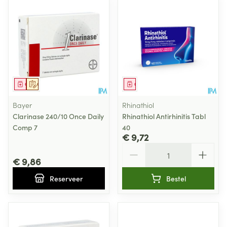
Geneesmiddel
Op voorschrift
Geneesmiddel
Bayer
Rhinathiol
Clarinase 240/10 Once Daily
Rhinathiol Antirhinitis Tabl
Comp 7
40
€ 9,72
Aantal
€ 9,86
Reserveer
Bestel