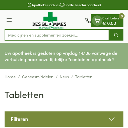
Dia 1 van 1
Ga naar de inhoud
Apothekersadvies
Snelle beschikbaarheid
0
0 artikelen
Menu
€ 0,00
Medicijnen en supplementen zoeken...
Zoek
Product, merk, categorie...
Uw apotheek is gesloten op vrijdag 14/08 vanwege de
verhuizing naar onze tijdelijke "container-apotheek"!
Home
/
Geneesmiddelen
/
Neus
/
Tabletten
Tabletten
Filteren