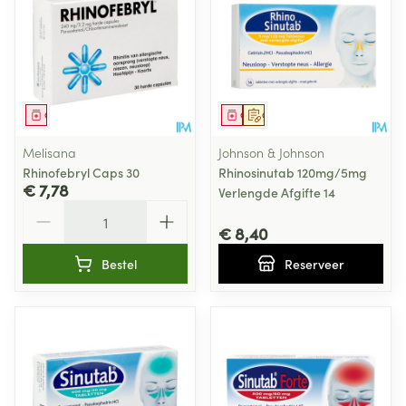
Geneesmiddel
Geneesmiddel
Op voorschrift
Melisana
Johnson & Johnson
Rhinofebryl Caps 30
Rhinosinutab 120mg/5mg
€ 7,78
Verlengde Afgifte 14
Aantal
€ 8,40
Bestel
Reserveer