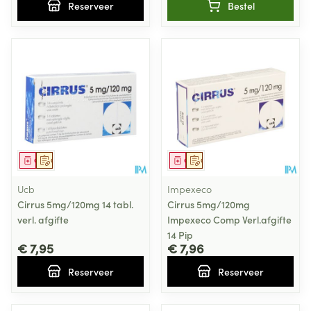
Reserveer
Bestel
Geneesmiddel
Op voorschrift
Geneesmiddel
Op voorschrift
Ucb
Impexeco
Cirrus 5mg/120mg 14 tabl.
Cirrus 5mg/120mg
verl. afgifte
Impexeco Comp Verl.afgifte
14 Pip
€ 7,95
€ 7,96
Reserveer
Reserveer