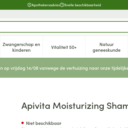
Apothekersadvies
Snelle beschikbaarheid
Zwangerschap en
Natuur
Vitaliteit 50+
, verzorging en hygiëne categorie
enu voor Dieet, voeding en vitamines categorie
Toon submenu voor Zwangerschap en kinderen cat
Toon submenu voor Vitaliteit 5
Toon subm
kinderen
geneeskunde
n op vrijdag 14/08 vanwege de verhuizing naar onze tijdelijk
o 250ml + Condit. 150ml
Apivita Moisturizing Sha
Niet beschikbaar