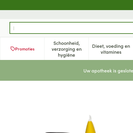
Ga naar de inhoud
Product, merk, categorie...
Schoonheid,
Dieet, voeding en
verzorging en
Promoties
Toon submenu voor Schoonheid
Toon subm
vitamines
hygiëne
Uw apotheek is geslote
Apivita Moisturizing Shampo