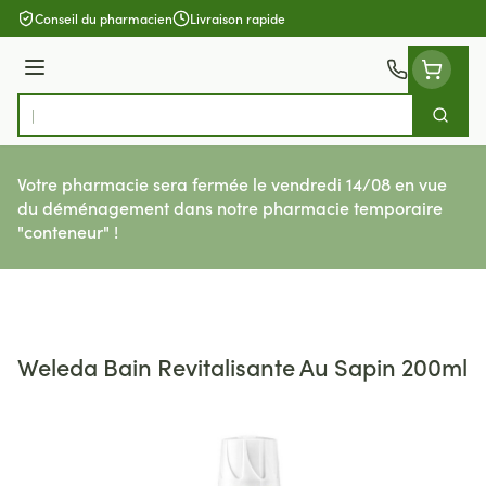
Aller au contenu
Conseil du pharmacien
Livraison rapide
Menu
Cherch
Rechercher
Votre pharmacie sera fermée le vendredi 14/08 en vue
du déménagement dans notre pharmacie temporaire
"conteneur" !
Weleda Bain Revitalisante Au Sapin 200ml