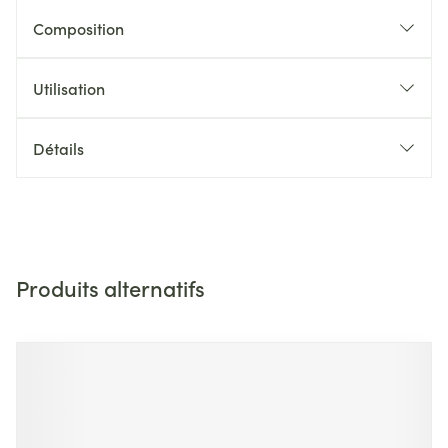
Composition
Utilisation
Détails
Produits alternatifs
Il est possible de naviguer entre les éléments du carrousel 
Appuyer sur pour sauter le carrousel
Appuyez sur cette touche pour accéder à la navigation en 